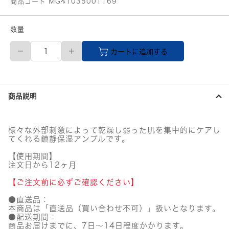
商品コード MG41035001169
数量
REJURAN
カートに追加する
(リ
ジ
ュ
ラ
ン)
商品説明
ダ
ー
マ
ヒ
様々な外部刺激によって乾燥し弱った肌を集中的にケアし
ー
てくれる鎮静保湿アンプルです。
ラ
ー
【使用期間】
モ
注文日から12ヶ月
イ
【ご注文前に必ずご確認ください】
ス
チ
●直送品：
ャ
本商品は「直送品（買い合わせ不可）」扱いとなります。
ー
●配送期間：
ト
商品お届けまでに、7日～14日程度かかります。