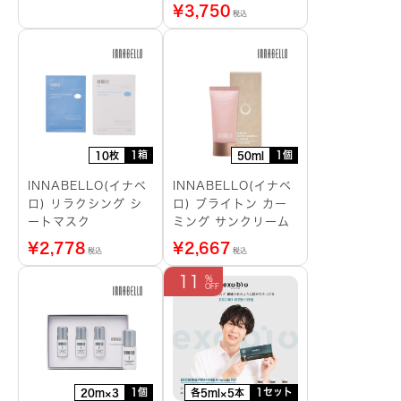
¥
3,750
税込
1箱
1個
10枚
50ml
INNABELLO(イナベ
INNABELLO(イナベ
ロ) リラクシング シ
ロ) ブライトン カー
ートマスク
ミング サンクリーム
¥
2,778
¥
2,667
税込
税込
11
1個
1セット
20m×3
各5ml×5本