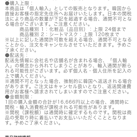
リ
●購入上限：
ー
本商品は「個人輸入」としての販売となります。韓国から
ト
直接お客様の指定先住所へお届けいたします。日本の関税
メ
法により商品の数量が下記を超過する場合、通関不可とな
ン
る場合がございます。ご注意ください。
ト
商品種別 1：化粧品（品目別）：上限 24個まで
ア
商品種別 2：シートマスク：上限 120枚まで
ン
※以上に記した通関許可数を超える場合、通関不可となる
プ
ことから、注文をキャンセルさせていただきます。予めご
ル
了承ください。
個
●配送先：
配送先情報に会社名や店舗名が含まれる場合、「個人輸
入」の概念から外れてしまうことがあり、輸入通関が断ら
れる可能性がございます。必ず個人名・個人住所を記入の
上で購入ください。
※通関不可となった場合、強制的に韓国へ返送される場合
があります。ご注文はキャンセル扱いとなり、返送関連費
用がお客様へ請求されてしまいますのでご注意ください。
●金額制限：
1回の購入金額の合計が16,666円以上の場合、通関時に
関税・輸入消費税が課税される可能性があります。
※関税（課税額）は通関時に確定するものです。関税は商
品の受取り時に着払いでお支払いいただくこととなりま
す。予めご了承ください。