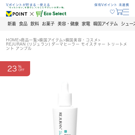
Skip
Vポイントが貯まる・使える
保有Vポイント 未連携
to
content
新着
食品
飲料
お菓子
美容・健康
家電
韓国アイテム
シュー
HOME
>
商品一覧
>
韓国アイテム
>
韓国美容・コスメ
>
REJURAN (リジュラン) ダーマヒーラー モイスチャー トリートメ
ント アンプル
23