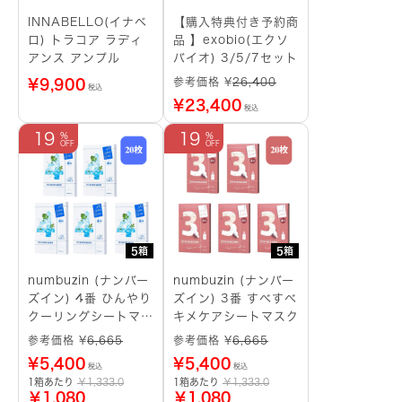
INNABELLO(イナベ
【購入特典付き予約商
ロ) トラコア ラディ
品 】exobio(エクソ
アンス アンプル
バイオ) 3/5/7セット
参考価格 ¥
26,400
¥
9,900
税込
¥
23,400
税込
19
19
5箱
5箱
numbuzin (ナンバー
numbuzin (ナンバー
ズイン) 4番 ひんやり
ズイン) 3番 すべすべ
クーリングシートマス
キメケアシートマスク
ク
参考価格 ¥
6,665
参考価格 ¥
6,665
¥
5,400
¥
5,400
税込
税込
1箱あたり
￥1,333.0
1箱あたり
￥1,333.0
￥1,080
￥1,080