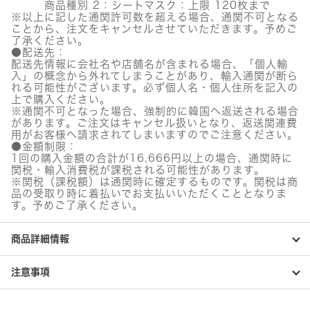
商品種別 2：シートマスク：上限 120枚まで
※以上に記した通関許可数を超える場合、通関不可となる
ことから、注文をキャンセルさせていただきます。予めご
了承ください。
●配送先：
配送先情報に会社名や店舗名が含まれる場合、「個人輸
入」の概念から外れてしまうことがあり、輸入通関が断ら
れる可能性がございます。必ず個人名・個人住所を記入の
上で購入ください。
※通関不可となった場合、強制的に韓国へ返送される場合
があります。ご注文はキャンセル扱いとなり、返送関連費
用がお客様へ請求されてしまいますのでご注意ください。
●金額制限：
1回の購入金額の合計が16,666円以上の場合、通関時に
関税・輸入消費税が課税される可能性があります。
※関税（課税額）は通関時に確定するものです。関税は商
品の受取り時に着払いでお支払いいただくこととなりま
す。予めご了承ください。
商品詳細情報
注意事項