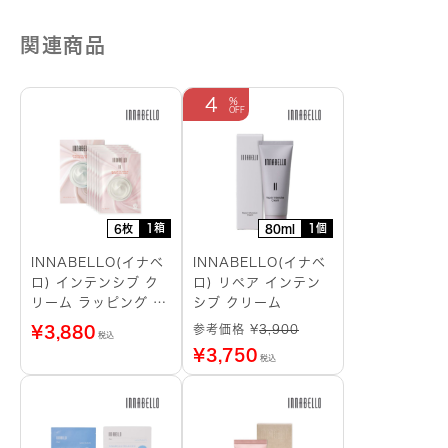
関連商品
4
1箱
1個
6枚
80ml
INNABELLO(イナベ
INNABELLO(イナベ
ロ) インテンシブ ク
ロ) リペア インテン
リーム ラッピング シ
シブ クリーム
ートマスク
参考価格 ¥
3,900
¥
3,880
税込
¥
3,750
税込