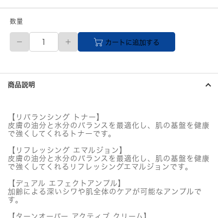
数量
REJURAN
カートに追加する
(リ
ジ
ュ
ラ
ン)
商品説明
ス
キ
ン
ケ
【リバランシング トナー】
ア
皮膚の油分と水分のバランスを最適化し、肌の基盤を健康
4
で強くしてくれるトナーです。
点
セ
【リフレッシング エマルジョン】
皮膚の油分と水分のバランスを最適化し、肌の基盤を健康
ッ
で強くしてくれるリフレッシングエマルジョンです。
ト
個
【デュアル エフェクトアンプル】
加齢による深いシワや肌全体のケアが可能なアンプルで
す。
【ターンオーバー アクティブ クリーム】