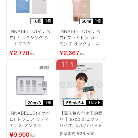
1箱
1個
10枚
50ml
INNABELLO(イナベ
INNABELLO(イナベ
ロ) リラクシング シ
ロ) ブライトン カー
ートマスク
ミング サンクリーム
¥
2,778
¥
2,667
税込
税込
11
1個
1セット
20m×3
各5ml×5本
INNABELLO(イナベ
【購入特典付き予約商
ロ) トラコア ラディ
品 】exobio(エクソ
アンス アンプル
バイオ) 3/5/7セット
参考価格 ¥
26,400
¥
9,900
税込