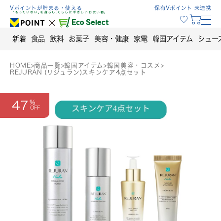
Skip
Vポイントが貯まる・使える
保有Vポイント 未連携
to
content
新着
食品
飲料
お菓子
美容・健康
家電
韓国アイテム
シュー
HOME
>
商品一覧
>
韓国アイテム
>
韓国美容・コスメ
>
REJURAN (リジュラン)スキンケア4点セット
47