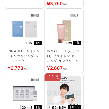
¥
3,750
税込
1箱
1個
10枚
50ml
INNABELLO(イナベ
INNABELLO(イナベ
ロ) リラクシング シ
ロ) ブライトン カー
ートマスク
ミング サンクリーム
¥
2,778
¥
2,667
税込
税込
11
1個
1セット
20m×3
各5ml×5本