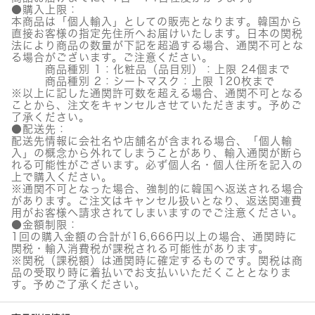
●購入上限：
本商品は「個人輸入」としての販売となります。韓国から
直接お客様の指定先住所へお届けいたします。日本の関税
法により商品の数量が下記を超過する場合、通関不可とな
る場合がございます。ご注意ください。
商品種別 1：化粧品（品目別）：上限 24個まで
商品種別 2：シートマスク：上限 120枚まで
※以上に記した通関許可数を超える場合、通関不可となる
ことから、注文をキャンセルさせていただきます。予めご
了承ください。
●配送先：
配送先情報に会社名や店舗名が含まれる場合、「個人輸
入」の概念から外れてしまうことがあり、輸入通関が断ら
れる可能性がございます。必ず個人名・個人住所を記入の
上で購入ください。
※通関不可となった場合、強制的に韓国へ返送される場合
があります。ご注文はキャンセル扱いとなり、返送関連費
用がお客様へ請求されてしまいますのでご注意ください。
●金額制限：
1回の購入金額の合計が16,666円以上の場合、通関時に
関税・輸入消費税が課税される可能性があります。
※関税（課税額）は通関時に確定するものです。関税は商
品の受取り時に着払いでお支払いいただくこととなりま
す。予めご了承ください。