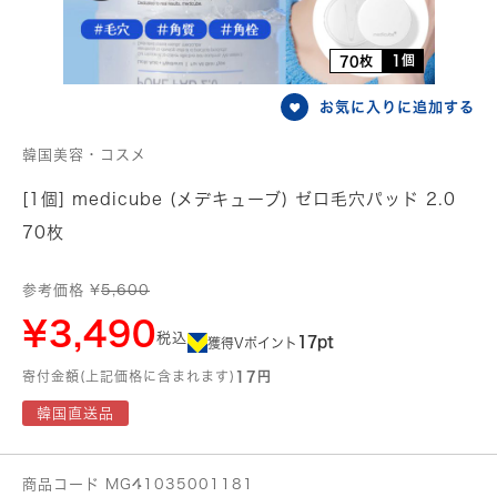
1個
70枚
お気に入りに追加する
韓国美容・コスメ
[1個] medicube (メデキューブ) ゼロ毛穴パッド 2.0
70枚
参考価格 ¥
5,600
¥3,490
税込
17pt
獲得Vポイント
寄付金額(上記価格に含まれます)
17円
韓国直送品
商品コード MG41035001181