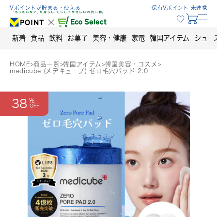
Skip
Vポイントが貯まる・使える
保有Vポイント 未連携
to
content
新着
食品
飲料
お菓子
美容・健康
家電
韓国アイテム
シュー
HOME
>
商品一覧
>
韓国アイテム
>
韓国美容・コスメ
>
medicube (メデキューブ) ゼロ毛穴パッド 2.0
38