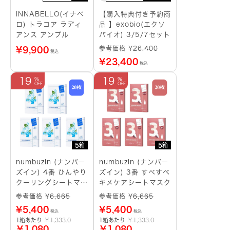
INNABELLO(イナベ
【購入特典付き予約商
ロ) トラコア ラディ
品 】exobio(エクソ
アンス アンプル
バイオ) 3/5/7セット
参考価格 ¥
26,400
¥
9,900
税込
¥
23,400
税込
19
19
5箱
5箱
numbuzin (ナンバー
numbuzin (ナンバー
ズイン) 4番 ひんやり
ズイン) 3番 すべすべ
クーリングシートマス
キメケアシートマスク
ク
参考価格 ¥
6,665
参考価格 ¥
6,665
¥
5,400
¥
5,400
税込
税込
1箱あたり
￥1,333.0
1箱あたり
￥1,333.0
￥1,080
￥1,080