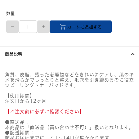
数量
medicube
カートに追加する
(メ
デ
キ
ュ
ー
商品説明
ブ)
ゼ
ロ
毛
角質、皮脂、残った老廃物などをきれいにケアし、肌のキ
穴
メを滑らかでしっとりと整え、毛穴を引き締めるのに役立
パ
つピーリングトナーパッドです。
ッ
ド
【使用期間】
注文日から12ヶ月
2.0
個
【ご注文前に必ずご確認ください】
●直送品：
本商品は「直送品（買い合わせ不可）」扱いとなります。
●配送期間：
商品お届けまでに、7日～14日程度かかります。