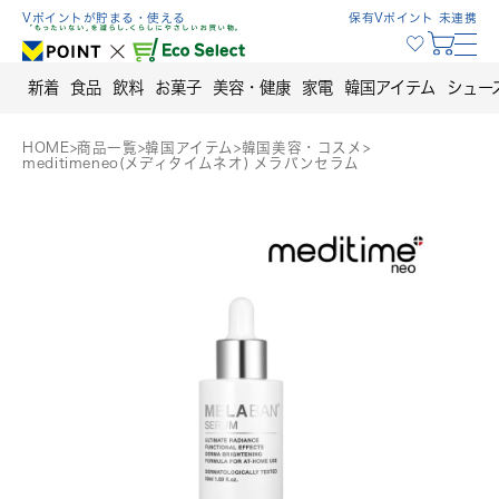
Skip
Vポイントが貯まる・使える
保有Vポイント 未連携
to
content
新着
食品
飲料
お菓子
美容・健康
家電
韓国アイテム
シュー
HOME
>
商品一覧
>
韓国アイテム
>
韓国美容・コスメ
>
meditimeneo(メディタイムネオ) メラバンセラム