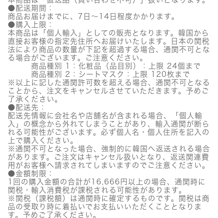
●配送期間：
商品お届けまでに、7日～14日程度かかります。
●購入上限：
本商品は「個人輸入」としての販売となります。韓国から
直接お客様の指定先住所へお届けいたします。日本の関税
法により商品の数量が下記を超過する場合、通関不可とな
る場合がございます。ご注意ください。
商品種別 1：化粧品（品目別）：上限 24個まで
商品種別 2：シートマスク：上限 120枚まで
※以上に記した通関許可数を超える場合、通関不可となる
ことから、注文をキャンセルさせていただきます。予めご
了承ください。
●配送先：
配送先情報に会社名や店舗名が含まれる場合、「個人輸
入」の概念から外れてしまうことがあり、輸入通関が断ら
れる可能性がございます。必ず個人名・個人住所を記入の
上で購入ください。
※通関不可となった場合、強制的に韓国へ返送される場合
があります。ご注文はキャンセル扱いとなり、返送関連費
用がお客様へ請求されてしまいますのでご注意ください。
●金額制限：
1回の購入金額の合計が16,666円以上の場合、通関時に
関税・輸入消費税が課税される可能性があります。
※関税（課税額）は通関時に確定するものです。関税は商
品の受取り時に着払いでお支払いいただくこととなりま
す。予めご了承ください。