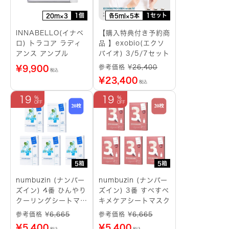
1個
1セット
20m×3
各5ml×5本
INNABELLO(イナベ
【購入特典付き予約商
ロ) トラコア ラディ
品 】exobio(エクソ
アンス アンプル
バイオ) 3/5/7セット
参考価格 ¥
26,400
¥
9,900
税込
¥
23,400
税込
19
19
5箱
5箱
numbuzin (ナンバー
numbuzin (ナンバー
ズイン) 4番 ひんやり
ズイン) 3番 すべすべ
クーリングシートマス
キメケアシートマスク
ク
参考価格 ¥
6,665
参考価格 ¥
6,665
¥
5,400
¥
5,400