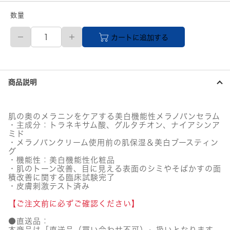
数量
meditimeneo(メ
カートに追加する
デ
ィ
タ
イ
ム
商品説明
ネ
オ)
メ
ラ
肌の奥のメラニンをケアする美白機能性メラノバンセラム
バ
・主成分：トラネキサム酸、グルタチオン、ナイアシンア
ン
ミド
セ
・メラノバンクリーム使用前の肌保湿＆美白ブースティン
ラ
グ
・機能性：美白機能性化粧品
ム
・肌のトーン改善、目に見える表面のシミやそばかすの面
個
積改善に関する臨床試験完了
・皮膚刺激テスト済み
【ご注文前に必ずご確認ください】
●直送品：
本商品は「直送品（買い合わせ不可）」扱いとなります。