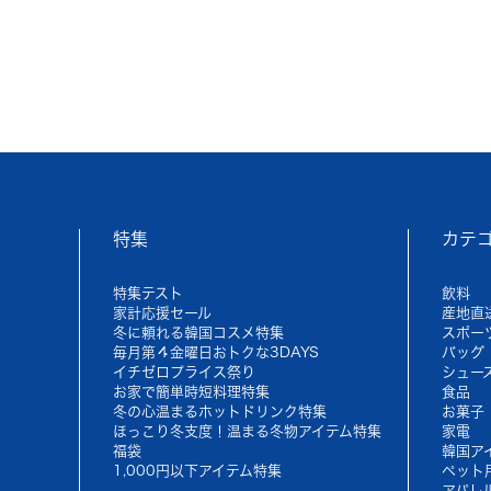
特集
カテ
特集テスト
飲料
家計応援セール
産地直
冬に頼れる韓国コスメ特集
スポー
毎月第４金曜日おトクな3DAYS
バッグ
イチゼロプライス祭り
シュー
お家で簡単時短料理特集
食品
冬の心温まるホットドリンク特集
お菓子
ほっこり冬支度！温まる冬物アイテム特集
家電
福袋
韓国ア
1,000円以下アイテム特集
ペット
アパレ