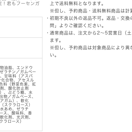
ん
実！君もフーセンガ
上で送料無料となります。
の
※但し、予約商品・送料無料商品は計
実
初期不良以外の返品不可。返品・交換
ボ
ト
問」
よりご確認ください。
ル
通常商品は、注文から2～5営業日（
ワ
ク
ます。
ワ
※但し、予約商品は対象商品により異
ク
い。
み
っ
く
物油脂、エンドウ
す！
ゼラチン／ガムベー
、甘味料（アスパ
個
ン化合物、アセスル
色料（野菜色素、紅
剤、酸化防止剤
）、ぶどう糖、水
出物／ガムベース、
アガム）、軟化
（スクラロース）
水あめ、ゼラチ
ース、酸味料、香
軟化剤、光沢剤、
クラロース）