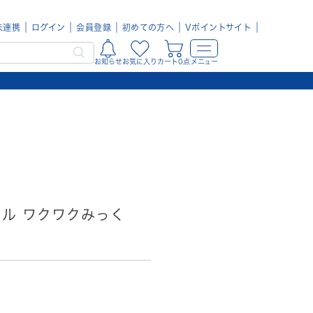
未連携
ログイン
会員登録
初めての方へ
Vポイントサイト
お知らせ
お気に入り
カート0点
メニュー
トル ワクワクみっく