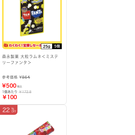
5個
25g
森永製菓 大粒ラムネ＜ミステ
リーファンタ＞
参考価格 ¥
864
¥
500
税込
1個あたり
￥172.8
￥100
22