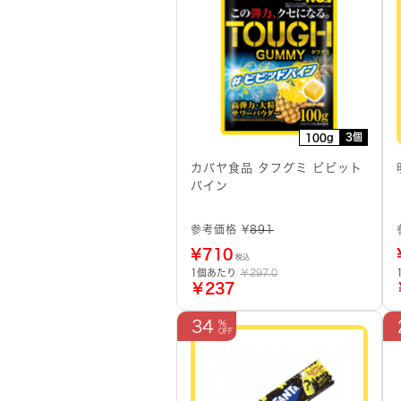
3個
100g
カバヤ食品 タフグミ ビビット
パイン
参考価格 ¥
891
¥
710
税込
1個あたり
￥297.0
￥237
34