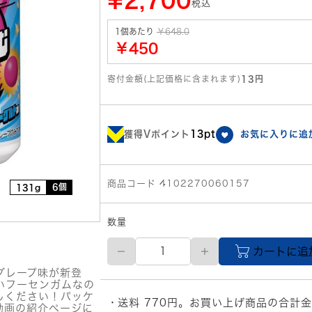
¥2,700
税込
1個あたり
￥648.0
￥450
寄付金額(上記価格に含まれます)
13円
獲得Vポイント
13pt
お気に入りに追
商品コード 4102270060157
6個
131g
数量
ロ
カートに追
ッ
テ
グレープ味が新登
ふ
いフーセンガムなの
～
しください！パッケ
送料 770円。お買い上げ商品の合計金
せ
動画の紹介ページに