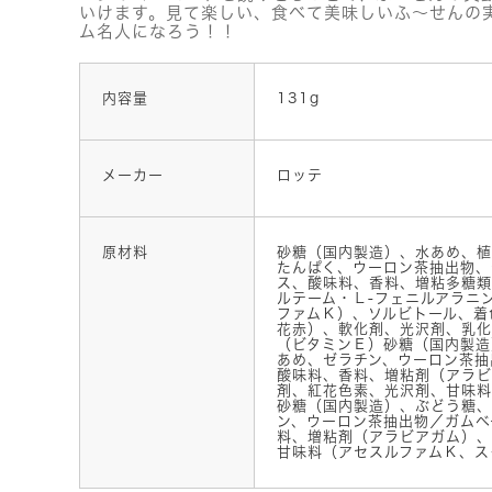
いけます。見て楽しい、食べて美味しいふ～せんの
ム名人になろう！！
内容量
131g
メーカー
ロッテ
原材料
砂糖（国内製造）、水あめ、植
たんぱく、ウーロン茶抽出物、
ス、酸味料、香料、増粘多糖類
ルテーム・Ｌ-フェニルアラニ
ファムＫ）、ソルビトール、着
花赤）、軟化剤、光沢剤、乳化
（ビタミンＥ）砂糖（国内製造
あめ、ゼラチン、ウーロン茶抽
酸味料、香料、増粘剤（アラビ
剤、紅花色素、光沢剤、甘味料
砂糖（国内製造）、ぶどう糖、
ン、ウーロン茶抽出物／ガムベ
料、増粘剤（アラビアガム）、
甘味料（アセスルファムＫ、ス