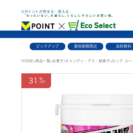
Skip
to
Vポイントが貯まる・使える
content
ピックアップ
賞味期限間近
送料無料
HOME
>
商品一覧
>
お菓子
>
キャンディ・グミ・駄菓子
>
ロッテ ふ
31