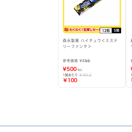
5個
12粒
森永製菓 ハイチュウ＜ミステ
リーファンタ＞
参考価格 ¥
756
¥
500
税込
1個あたり
￥151.2
￥100