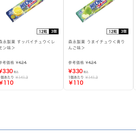
3個
3個
12粒
12粒
森永製菓 すッパイチュウ＜レ
森永製菓 うまイチュウ＜青り
モン味＞
んご味＞
参考価格 ¥
424
参考価格 ¥
424
¥
330
¥
330
税込
税込
1個あたり
￥141.3
1個あたり
￥141.3
￥110
￥110