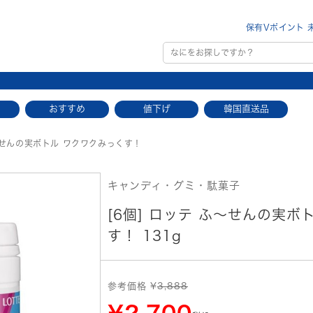
保有Vポイント 
おすすめ
値下げ
韓国直送品
～せんの実ボトル ワクワクみっくす！
キャンディ・グミ・駄菓子
[6個] ロッテ ふ～せんの実ボ
す！ 131g
参考価格 ¥
3,888