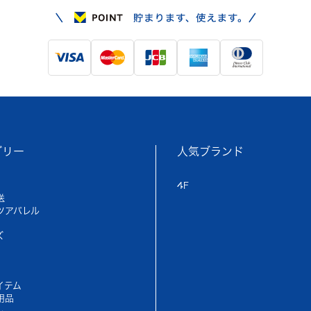
ゴリー
人気ブランド
4F
送
ツアパレル
ズ
イテム
用品
ル