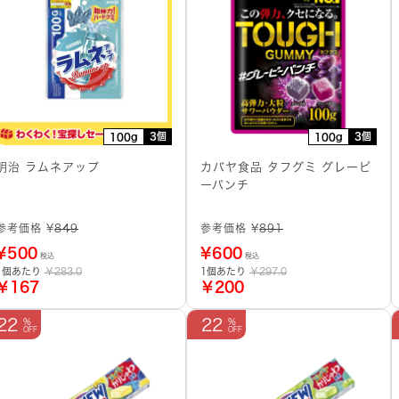
3個
3個
100g
100g
明治 ラムネアップ
カバヤ食品 タフグミ グレーピ
ーパンチ
参考価格 ¥
849
参考価格 ¥
891
¥
500
¥
600
税込
税込
1個あたり
￥283.0
1個あたり
￥297.0
￥167
￥200
22
22