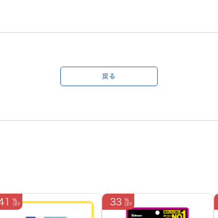
戻る
41
33