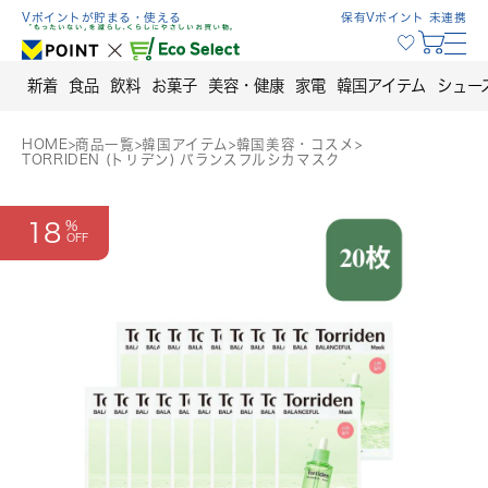
Skip
Vポイントが貯まる・使える
保有Vポイント 未連携
to
content
新着
食品
飲料
お菓子
美容・健康
家電
韓国アイテム
シュー
HOME
>
商品一覧
>
韓国アイテム
>
韓国美容・コスメ
>
TORRIDEN (トリデン) バランスフルシカマスク
18