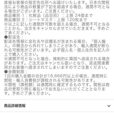
直接お客様の指定先住所へお届けいたします。日本の関税
法により商品の数量が下記を超過する場合、通関不可とな
る場合がございます。ご注意ください。
商品種別 1：化粧品（品目別）：上限 24個まで
商品種別 2：シートマスク：上限 120枚まで
※以上に記した通関許可数を超える場合、通関不可となる
ことから、注文をキャンセルさせていただきます。予めご
了承ください。
●配送先：
配送先情報に会社名や店舗名が含まれる場合、「個人輸
入」の概念から外れてしまうことがあり、輸入通関が断ら
れる可能性がございます。必ず個人名・個人住所を記入の
上で購入ください。
※通関不可となった場合、強制的に韓国へ返送される場合
があります。ご注文はキャンセル扱いとなり、返送関連費
用がお客様へ請求されてしまいますのでご注意ください。
●金額制限：
1回の購入金額の合計が16,666円以上の場合、通関時に
関税・輸入消費税が課税される可能性があります。
※関税（課税額）は通関時に確定するものです。関税は商
品の受取り時に着払いでお支払いいただくこととなりま
す。予めご了承ください。
商品詳細情報