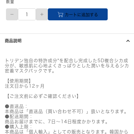
数量
TORRIDEN
カートに追加する
(ト
リ
デ
ン)
バ
商品説明
ラ
ン
ス
フ
トリデン独自の特許成分*を配合し完成した5D複合シカ成
ル
分が、敏感肌に心地よくさっぱりとした潤いを与えるシカ
シ
密着マスクパックです。
カ
マ
【使用期間】
注文日から12ヶ月
ス
ク
【ご注文前に必ずご確認ください】
個
●直送品：
本商品は「直送品（買い合わせ不可）」扱いとなります。
●配送期間：
商品お届けまでに、7日～14日程度かかります。
●購入上限：
本商品は「個人輸入」としての販売となります。韓国から