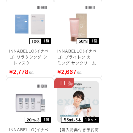
1箱
1個
10枚
50ml
INNABELLO(イナベ
INNABELLO(イナベ
ロ) リラクシング シ
ロ) ブライトン カー
ートマスク
ミング サンクリーム
¥
2,778
¥
2,667
税込
税込
11
1個
1セット
20m×3
各5ml×5本
INNABELLO(イナベ
【購入特典付き予約商