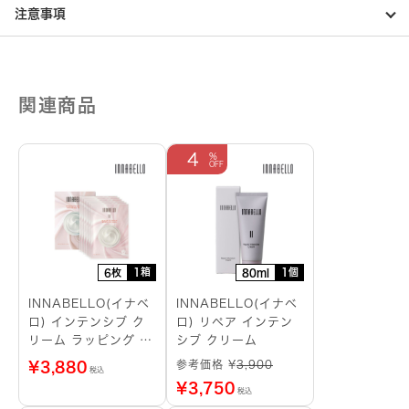
注意事項
関連商品
4
1箱
1個
6枚
80ml
INNABELLO(イナベ
INNABELLO(イナベ
ロ) インテンシブ ク
ロ) リペア インテン
リーム ラッピング シ
シブ クリーム
ートマスク
参考価格 ¥
3,900
¥
3,880
税込
¥
3,750
税込