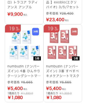
ロ) トラコア ラディ
品 】exobio(エクソ
アンス アンプル
バイオ) 3/5/7セット
参考価格 ¥
26,400
¥
9,900
税込
¥
23,400
税込
19
19
5箱
5箱
numbuzin (ナンバー
numbuzin (ナンバー
ズイン) 4番 ひんやり
ズイン) 3番 すべすべ
クーリングシートマス
キメケアシートマスク
ク
参考価格 ¥
6,665
参考価格 ¥
6,665
¥
5,400
¥
5,400
税込
税込
1箱あたり
￥1,333.0
1箱あたり
￥1,333.0
￥1,080
￥1,080