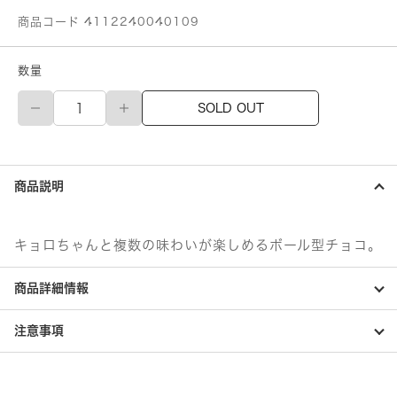
商品コード 4112240040109
数量
森
SOLD OUT
永
製
菓
チ
ョ
商品説明
コ
ボ
ー
ル
キョロちゃんと複数の味わいが楽しめるボール型チョコ。
ピ
ー
商品詳細情報
ナ
ッ
ツ
注意事項
プ
チ
パ
ッ