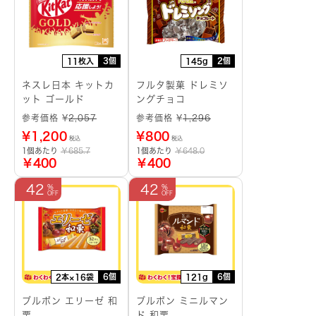
3個
2個
11枚入
145g
ネスレ日本 キットカ
フルタ製菓 ドレミソ
ット ゴールド
ングチョコ
参考価格 ¥
2,057
参考価格 ¥
1,296
¥
1,200
¥
800
税込
税込
1個あたり
￥685.7
1個あたり
￥648.0
￥400
￥400
42
42
6個
6個
2本×16袋
121g
ブルボン エリーゼ 和
ブルボン ミニルマン
栗
ド 和栗