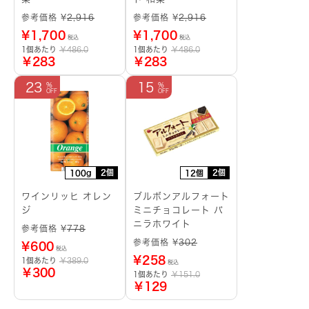
参考価格 ¥
2,916
参考価格 ¥
2,916
¥
1,700
¥
1,700
税込
税込
1個あたり
￥486.0
1個あたり
￥486.0
￥283
￥283
23
15
2個
2個
100g
12個
ワインリッヒ オレン
ブルボンアルフォート
ジ
ミニチョコレート バ
ニラホワイト
参考価格 ¥
778
参考価格 ¥
302
¥
600
税込
¥
258
1個あたり
￥389.0
税込
￥300
1個あたり
￥151.0
￥129