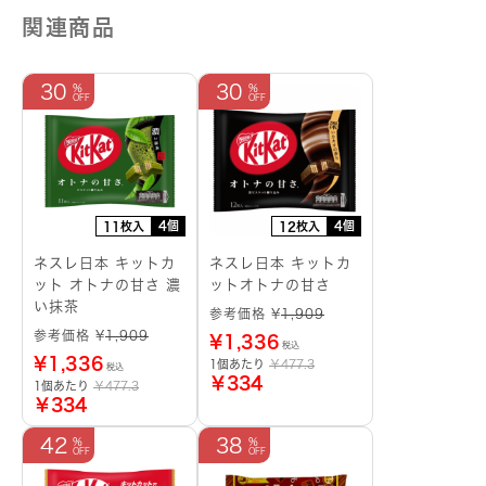
ク
個
関連商品
30
30
4個
4個
11枚入
12枚入
ネスレ日本 キットカ
ネスレ日本 キットカ
ット オトナの甘さ 濃
ットオトナの甘さ
い抹茶
参考価格 ¥
1,909
参考価格 ¥
1,909
¥
1,336
税込
¥
1,336
1個あたり
￥477.3
税込
￥334
1個あたり
￥477.3
￥334
42
38