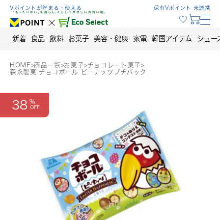
Skip
Vポイントが貯まる・使える
保有Vポイント 未連携
to
content
新着
食品
飲料
お菓子
美容・健康
家電
韓国アイテム
シュー
HOME
>
商品一覧
>
お菓子
>
チョコレート菓子
>
森永製菓 チョコボール ピーナッツプチパック
38