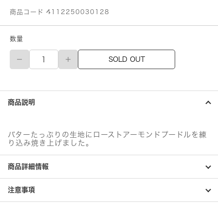
商品コード 4112250030128
数量
不
SOLD OUT
二
家
ス
ー
パ
商品説明
ー
ハ
イ
ウ
バターたっぷりの生地にローストアーモンドプードルを練
ェ
り込み焼き上げました。
イ
（銀
商品詳細情報
座
窯
出
注意事項
し
フ
ィ