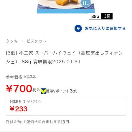
3個
88g
お気に入りに追加する
クッキー・ビスケット
[3個] 不二家 スーパーハイウェイ（銀座窯出しフィナン
シェ） 88g 賞味期限2025.01.31
参考価格 ¥
972
¥700
税込
3pt
獲得Vポイント
1個あたり
￥324.0
￥233
寄付金額(上記価格に含まれます)
3円