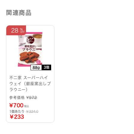
ナ
ン
関連商品
シ
ェ）
個
28
3個
88g
不二家 スーパーハイ
ウェイ（銀座窯出しブ
ラウニー）
参考価格 ¥
972
¥
700
税込
1個あたり
￥324.0
￥233