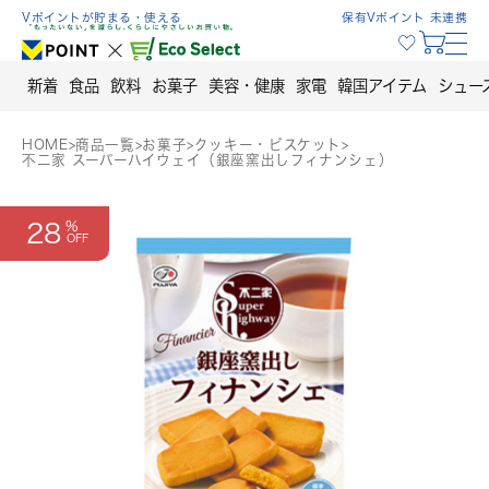
Skip
Vポイントが貯まる・使える
保有Vポイント 未連携
to
content
新着
食品
飲料
お菓子
美容・健康
家電
韓国アイテム
シュー
HOME
>
商品一覧
>
お菓子
>
クッキー・ビスケット
>
不二家 スーパーハイウェイ（銀座窯出しフィナンシェ）
28