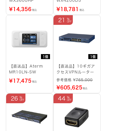
WX3600HP
WX4200D5
¥
14,356
¥
18,781
税込
税込
21
1個
1個
【直送品】Aterm
【直送品】10ギガア
MR10LN-SW
クセスVPNルーター
参考価格 ¥
765,000
¥
17,475
税込
¥
605,625
税込
26
44