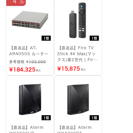
4
1個
1個
【直送品】AT-
【直送品】Fire TV
AR4050S ルーター
Stick 4K Max(マッ
クス)第2世代 | Fire
参考価格 ¥
193,000
TV Stick史上最もパ
¥
15,875
¥
184,325
税込
税込
ワフル | ストリーミ
ングメディアプレイヤ
ー
1個
1個
【直送品】Aterm
【直送品】Aterm