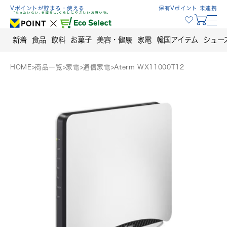
Skip
Vポイントが貯まる・使える
保有Vポイント 未連携
to
content
新着
食品
飲料
お菓子
美容・健康
家電
韓国アイテム
シュー
HOME
>
商品一覧
>
家電
>
通信家電
>
Aterm WX11000T12