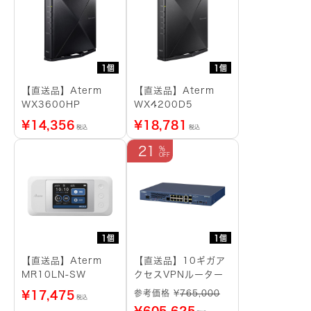
1個
1個
【直送品】Aterm
【直送品】Aterm
WX3600HP
WX4200D5
¥
14,356
¥
18,781
税込
税込
21
1個
1個
【直送品】Aterm
【直送品】10ギガア
MR10LN-SW
クセスVPNルーター
参考価格 ¥
765,000
¥
17,475
税込