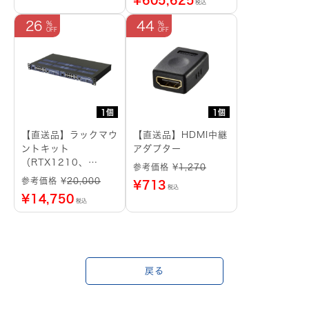
¥
605,625
税込
26
44
1個
1個
【直送品】ラックマウ
【直送品】HDMI中継
ントキット
アダプター
（RTX1210、
参考価格 ¥
1,270
RTX1220用）
参考価格 ¥
20,000
¥
713
税込
¥
14,750
税込
戻る