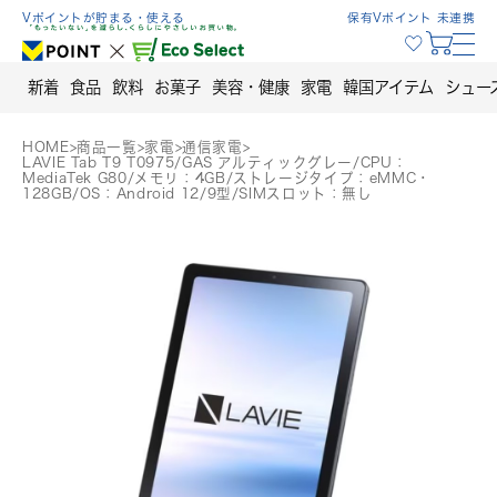
Skip
Vポイントが貯まる・使える
保有Vポイント 未連携
to
content
新着
食品
飲料
お菓子
美容・健康
家電
韓国アイテム
シュー
HOME
>
商品一覧
>
家電
>
通信家電
>
LAVIE Tab T9 T0975/GAS アルティックグレー/CPU：
MediaTek G80/メモリ：4GB/ストレージタイプ：eMMC・
128GB/OS：Android 12/9型/SIMスロット：無し