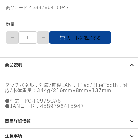
商品コード 4589796415947
数量
LAVIE
カートに追加する
Tab
T9
T0975/GAS
ア
ル
商品説明
テ
ィ
ッ
ク
タッチパネル：対応/無線LAN：11ac/BlueTooth：対
グ
応/本体重量：344g/216mm×8mm×137mm
レ
ー/CPU：
●型式：PC-T0975GAS
MediaTek
●JANコード：4589796415947
G80/
メ
商品詳細情報
モ
リ：
4GB/
注意事項