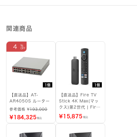
ス
ト
レ
ー
ジ
関連商品
タ
イ
プ：
eMMC・
4
128GB/OS：
Android
12/9
型/SIM
ス
ロ
ッ
1個
1個
ト：
無
【直送品】AT-
【直送品】Fire TV
し
AR4050S ルーター
Stick 4K Max(マッ
個
クス)第2世代 | Fire
参考価格 ¥
193,000
TV Stick史上最もパ
¥
15,875
¥
184,325
税込
税込
ワフル | ストリーミ
ングメディアプレイヤ
ー