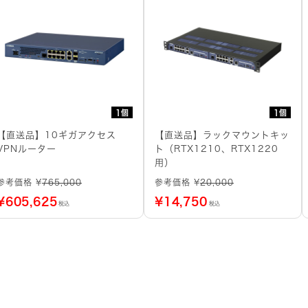
1個
1個
【直送品】10ギガアクセス
【直送品】ラックマウントキッ
VPNルーター
ト（RTX1210、RTX1220
用）
参考価格 ¥
765,000
参考価格 ¥
20,000
¥
605,625
¥
14,750
税込
税込