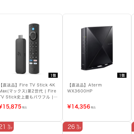
1個
1個
【直送品】Fire TV Stick 4K
【直送品】Aterm
Max(マックス)第2世代 | Fire
WX3600HP
TV Stick史上最もパワフル |
ストリーミングメディアプレイ
¥
15,875
¥
14,356
税込
税込
ヤー
21
26