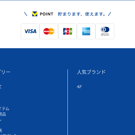
ゴリー
人気ブランド
ズ
4F
イテム
用品
ル
送