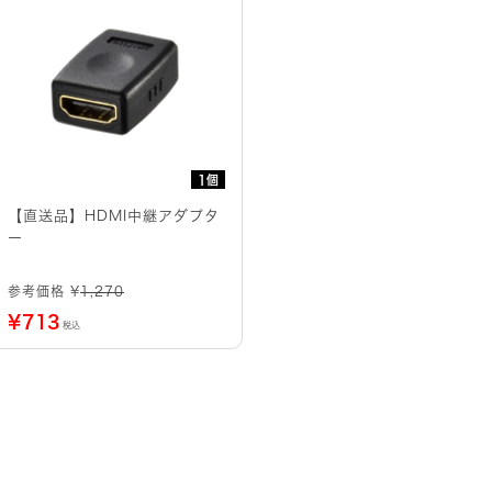
1個
【直送品】HDMI中継アダプタ
ー
参考価格 ¥
1,270
¥
713
税込