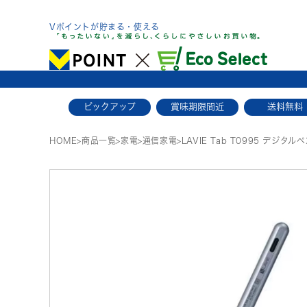
Skip
to
Vポイントが貯まる・使える
content
ピックアップ
賞味期限間近
送料無料
HOME
>
商品一覧
>
家電
>
通信家電
>
LAVIE Tab T0995 デジタル