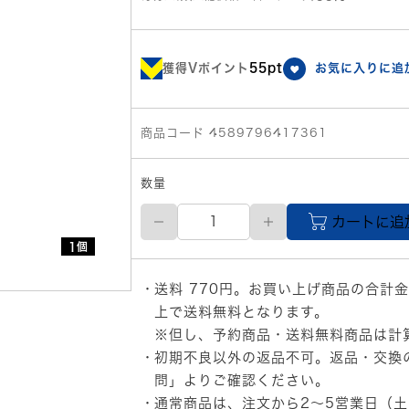
獲得Vポイント
55pt
お気に入りに追
商品コード 4589796417361
数量
LAVIE
カートに追
Tab
T0995
1個
デ
ジ
送料 770円。お買い上げ商品の合計金
タ
ル
上で送料無料となります。
ペ
※但し、予約商品・送料無料商品は計
ン
初期不良以外の返品不可。返品・交換
個
問」
よりご確認ください。
通常商品は、注文から2～5営業日（