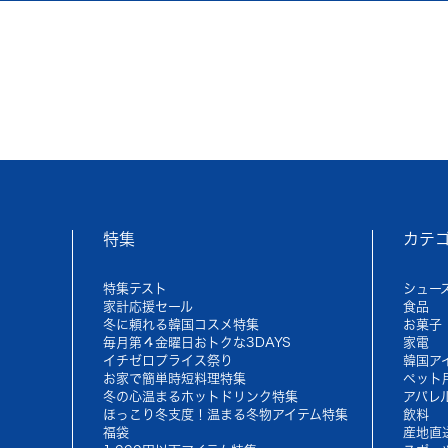
特集
カテ
特集テスト
シュー
家計応援セール
食品
冬に頼れる韓国コスメ特集
お菓子
毎月第４金曜日おトクな3DAYS
家電
イチゼロプライス祭り
韓国ア
お家で簡単時短料理特集
ペット
冬の心温まるホットドリンク特集
アパレ
ほっこり冬支度！温まる冬物アイテム特集
飲料
福袋
産地直