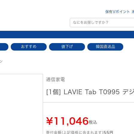
保有Vポイント 
おすすめ
値下げ
韓国直送品
ペン
通信家電
[1個] LAVIE Tab T0995
¥11,046
税込
寄付金額(上記価格に含まれます)
55円