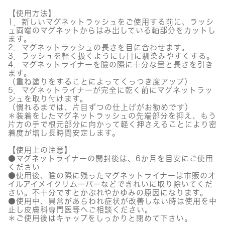
【雅】
個
【使用方法】
1．新しいマグネットラッシュをご使用する前に、ラッシ
ュ両端のマグネットからはみ出している軸部分をカットし
ます。
2．マグネットラッシュの長さを目に合わせます。
3．ラッシュを軽く扱くようにし目に馴染みやすくする。
4．マグネットライナーを瞼の際に十分な量と長さを引き
ます。
（重ね塗りをすることによってくっつき度アップ）
5．マグネットライナーが完全に乾く前にマグネットラッ
シュを取り付けます。
（慣れるまでは、片目ずつの仕上げがお勧めです）
＊装着をしたマグネットラッシュの先端部分を抑え、もう
片方の手で根元部分に向かって軽く押さえることにより密
着度が増し長時間安定します。
【使用上の注意】
●マグネットライナーの開封後は、6か月を目安にご使用
ください
●使用後、瞼の際に残ったマグネットライナーは市販のオ
イルアイメイクリムーバーなどできれいに取り除いてくだ
さい。不十分ですとかぶれやかゆみの原因になります。
●使用中、異常があらわれ症状が改善しない時は使用を中
止し皮膚科専門医等へご相談ください。
＊ご使用後はキャップをしっかりと閉めて下さい。