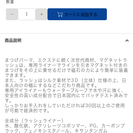
数量
aikuru
カートに追加する
マ
グ
ネ
ッ
ト
商品説明
ラ
ッ
シ
ュ
まつげパーマ、エクステに続く次世代商材、マグネットラ
マ
ッシュは、専用ライナーでラインを引きマグネット付きの
グ
まつげをその上に乗せるだけで磁石の力により簡単に装着
ネ
できます。
ッ
また、ラッシュはシルク素材で3Ｄ（立体）仕様の上、日
本人向けの幅にするなどこだわり商品です。
ト
専用アイライナーもウォータープルーフで水や汗に強く、
＆
安全性の高い成分配合で日本国内にてパッチテスト済みで
ラ
す。
イ
しっかりお手入れをしていただければ30回以上のご使用
ナ
が可能で経済的です。
ー
キ
全成分（ラッシュライナー）
ッ
水、酸化鉄、アクリレーツコポリマー、PG、カーボンブ
ト
ラック、フェノキシエタノール、キサンタンガム