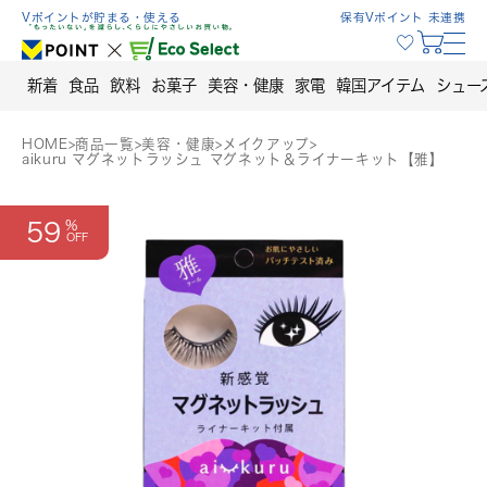
Skip
Vポイントが貯まる・使える
保有Vポイント 未連携
to
content
新着
食品
飲料
お菓子
美容・健康
家電
韓国アイテム
シュー
HOME
>
商品一覧
>
美容・健康
>
メイクアップ
>
aikuru マグネットラッシュ マグネット＆ライナーキット【雅】
59