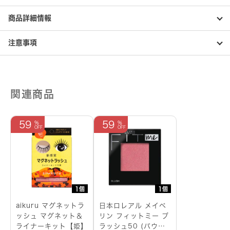
商品詳細情報
注意事項
関連商品
59
59
1個
1個
aikuru マグネットラ
日本ロレアル メイベ
ッシュ マグネット＆
リン フィットミー ブ
ライナーキット【姫】
ラッシュ50 (パウダ