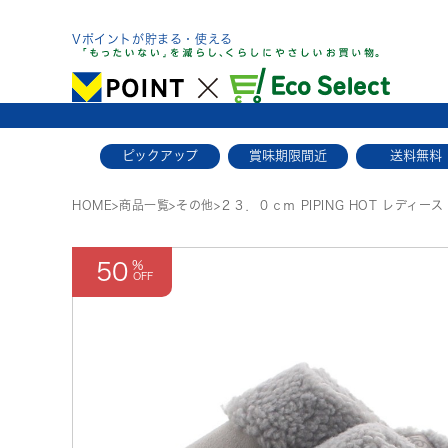
Skip
to
Vポイントが貯まる・使える
content
ピックアップ
賞味期限間近
送料無料
HOME
>
商品一覧
>
その他
>
２３．０ｃｍ PIPING HOT レディ
50