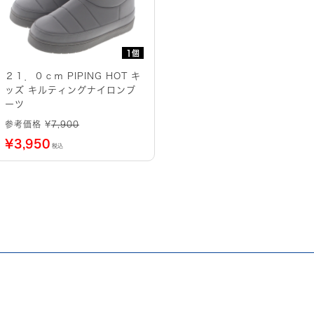
1個
２１．０ｃｍ PIPING HOT キ
ッズ キルティングナイロンブ
ーツ
参考価格 ¥
7,900
¥
3,950
税込