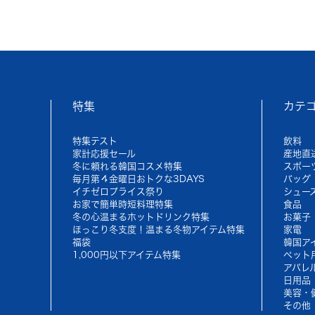
特集
カテ
特集テスト
飲料
家計応援セール
産地直
冬に頼れる韓国コスメ特集
スポー
毎月第４金曜日おトクな3DAYS
バッグ
イチゼロプライス祭り
シュー
お家で簡単時短料理特集
食品
冬の心温まるホットドリンク特集
お菓子
ほっこり冬支度！温まる冬物アイテム特集
家電
福袋
韓国ア
1,000円以下アイテム特集
ペット
アパレ
日用品
美容・
その他