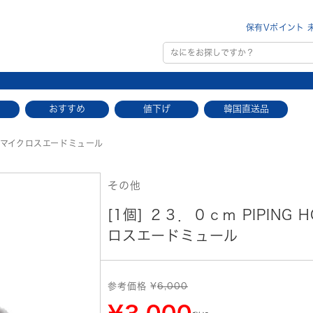
保有Vポイント 
おすすめ
値下げ
韓国直送品
ース マイクロスエードミュール
その他
[1個] ２３．０ｃｍ PIPING
ロスエードミュール
参考価格 ¥
6,000