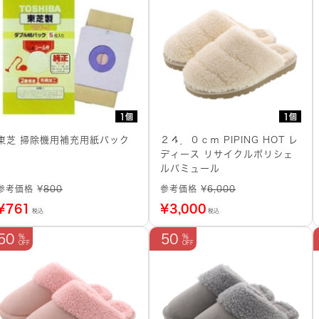
1個
1個
東芝 掃除機用補充用紙パック
２４．０ｃｍ PIPING HOT レ
ディース リサイクルポリシェ
ルパミュール
参考価格 ¥
800
参考価格 ¥
6,000
¥
761
¥
3,000
税込
税込
50
50