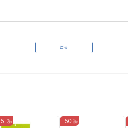
戻る
5
50