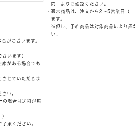
ー
問」
よりご確認ください。
ス
通常商品は、注文から2～5営業日（
マ
イ
ます。
ク
※但し、予約商品は対象商品により異
ロ
い。
ス
エ
場合がございます。
ー
ド
ございます）
ミ
ュ
在庫がある場合でも
ー
ル
個
とさせていただきま
ださい。
以上の場合は送料が無
。）
ご了承ください。