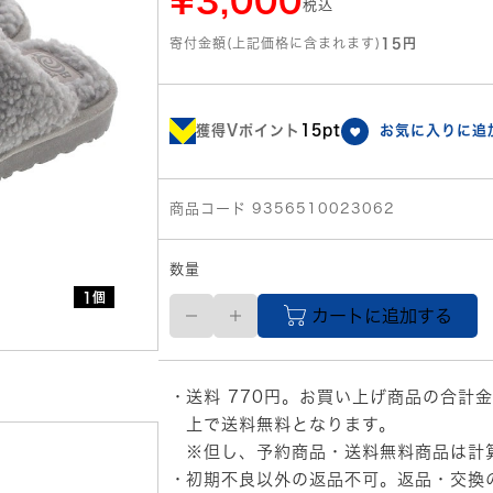
¥3,000
税込
寄付金額(上記価格に含まれます)
15円
獲得Vポイント
15pt
お気に入りに追
商品コード 9356510023062
数量
1個
２
カートに追加する
３．
０
ｃ
ｍ
送料 770円。お買い上げ商品の合計金
PIPING
HOT
上で送料無料となります。
レ
※但し、予約商品・送料無料商品は計
デ
初期不良以外の返品不可。返品・交換
ィ