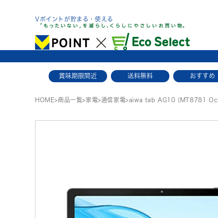
Skip
to
Vポイントが貯まる・使える
content
賞味期限間近
送料無料
おすすめ
HOME
>
商品一覧
>
家電
>
通信家電
>
aiwa tab AG10 (MT8781 