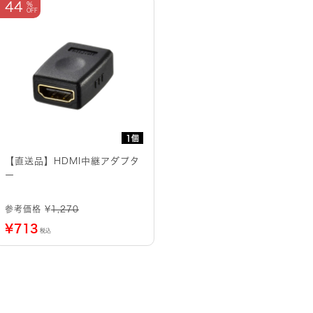
44
1個
【直送品】HDMI中継アダプタ
ー
参考価格 ¥
1,270
¥
713
税込