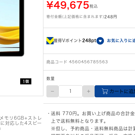
¥49,675
税込
寄付金額(上記価格に含まれます)
248円
獲得Vポイント
248pt
お気に入りに
商品コード 4560456785563
数量
1個
aiwa
カートに追
tab
AG10
(MT8781
OctaCore/6GB/eMMC128GB/An
送料 770円。お買い上げ商品の合計金
型
PU、メモリ6GB+ストレ
IPS/SIM
上で送料無料となります。
MSに対応した4スピー
ス
m
※但し、予約商品・送料無料商品は計
ロ