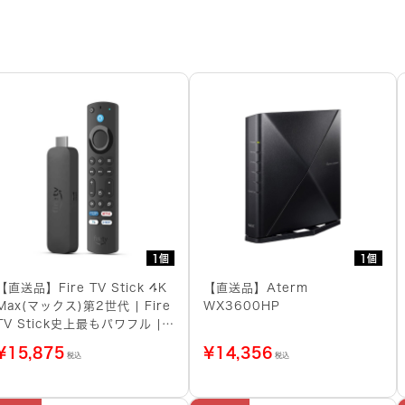
1個
1個
【直送品】Fire TV Stick 4K
【直送品】Aterm
Max(マックス)第2世代 | Fire
WX3600HP
TV Stick史上最もパワフル |
ストリーミングメディアプレイ
¥
15,875
¥
14,356
税込
税込
ヤー