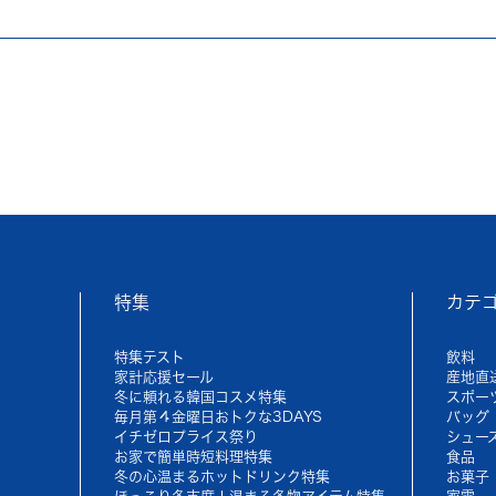
特集
カテ
特集テスト
飲料
家計応援セール
産地直
冬に頼れる韓国コスメ特集
スポー
毎月第４金曜日おトクな3DAYS
バッグ
イチゼロプライス祭り
シュー
お家で簡単時短料理特集
食品
冬の心温まるホットドリンク特集
お菓子