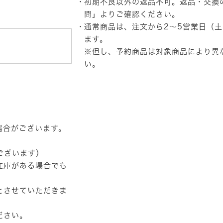
初期不良以外の返品不可。返品・交換
ッ
ト:
問」
よりご確認ください。
な
通常商品は、注文から2～5営業日（
し/2000x1200px)
個
ます。
※但し、予約商品は対象商品により異
い。
場合がございます。
ございます）
在庫がある場合でも
とさせていただきま
ださい。