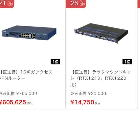
21
26
1個
1個
【直送品】10ギガアクセス
【直送品】ラックマウントキッ
VPNルーター
ト（RTX1210、RTX1220
用）
参考価格 ¥
765,000
参考価格 ¥
20,000
¥
605,625
¥
14,750
税込
税込