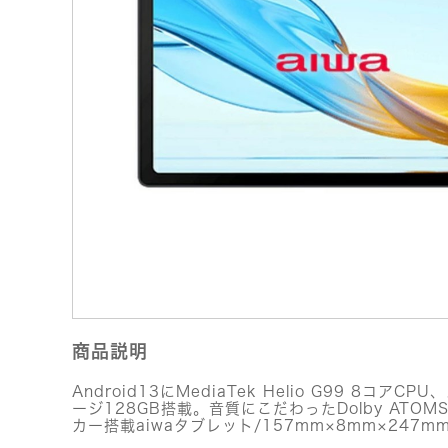
商品説明
Android13にMediaTek Helio G99 8コアC
ージ128GB搭載。音質にこだわったDolby ATO
カー搭載aiwaタブレット/157mm×8mm×247m