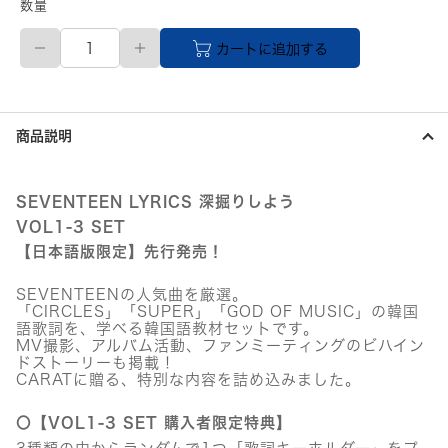
数量
【先
カートに追加する
行
発
売・
予
約
商品説明
商
品】
SEVENTEEN
LYRICS
SEVENTEEN LYRICS 深掘りしよう
深
VOL1-3 SET
掘
【日本語版限定】先行発売！
り
し
よ
SEVENTEENの人気曲を厳選。
う
「CIRCLES」「SUPER」「GOD OF MUSIC」の韓国
VOL1-
語歌詞を、学べる韓国語教材セットです。
3
MV撮影、アルバム活動、ファンミーティングのビハイン
SET
ドストーリーも掲載！
個
CARATに贈る、特別な内容を詰め込みました。
〇【VOL1-3 SET 購入者限定特典】