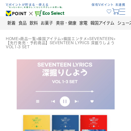
Skip
Vポイントが貯まる・使える
保有Vポイント 未連携
to
content
新着
食品
飲料
お菓子
美容・健康
家電
韓国アイテム
シュー
HOME
>
商品一覧
>
韓国アイテム
>
韓国エンタメ
>
SEVENTEEN
>
【先行発売・予約商品】SEVENTEEN LYRICS 深掘りしよう
VOL1-3 SET