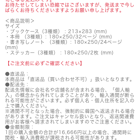
お待たせしてしまい恐縮ではございますが、発送まで今し
ばらくお待ちくださいますようお願い申し上げます。
＜商品説明＞
サイズ
・ブックケース（3種類） : 213×283 (mm)
・本冊 （3種類）: 180×250/32ページ (mm)
・書き写しノート （3種類）: 180×250/24ページ
(mm)
・ステッカー（3種類） : 180×250/2枚 (mm)
【ご注文前に必ずご確認ください】
●直送品：
本商品は「直送品（買い合わせ不可）」扱いとなります。
●配送先：
配送先情報に会社名や店舗名が含まれる場合、「個人輸
入」の概念から外れてしまうことがあり、輸入通関が断ら
れる可能性がございます。必ず個人名・個人住所を記入の
上で購入ください。
※通関不可となった場合、強制的に韓国へ返送される場合
があります。ご注文はキャンセル扱いとなり、返送関連費
用がお客様へ請求されてしまいますのでご注意ください。
●金額制限：
1回の購入金額の合計が16,666円以上の場合、通関時に
関税・輸入消費税が課税される可能性があります。