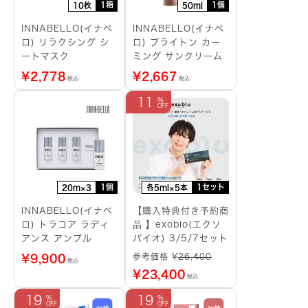
1箱
1個
10枚
50ml
INNABELLO(イナベ
INNABELLO(イナベ
ロ) リラクシング シ
ロ) ブライトン カー
ートマスク
ミング サンクリーム
¥
2,778
¥
2,667
税込
税込
11
1個
1セット
20m×3
各5ml×5本
INNABELLO(イナベ
【購入特典付き予約商
ロ) トラコア ラディ
品 】exobio(エクソ
アンス アンプル
バイオ) 3/5/7セット
参考価格 ¥
26,400
¥
9,900
税込
¥
23,400
税込
19
19