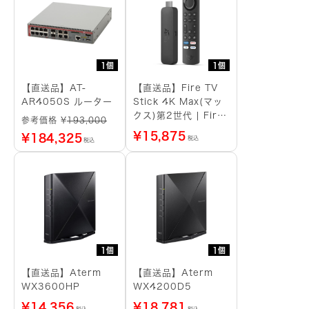
1個
1個
【直送品】AT-
【直送品】Fire TV
AR4050S ルーター
Stick 4K Max(マッ
クス)第2世代 | Fire
参考価格 ¥
193,000
TV Stick史上最もパ
¥
15,875
¥
184,325
税込
税込
ワフル | ストリーミ
ングメディアプレイヤ
ー
1個
1個
【直送品】Aterm
【直送品】Aterm
WX3600HP
WX4200D5
¥
14,356
¥
18,781