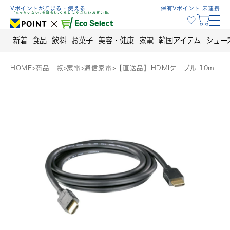
Skip
Vポイントが貯まる・使える
保有Vポイント 未連携
to
content
新着
食品
飲料
お菓子
美容・健康
家電
韓国アイテム
シュー
HOME
>
商品一覧
>
家電
>
通信家電
>
【直送品】HDMIケーブル 10m