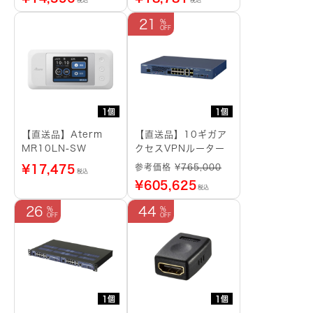
税込
税込
21
1個
1個
【直送品】Aterm
【直送品】10ギガア
MR10LN-SW
クセスVPNルーター
参考価格 ¥
765,000
¥
17,475
税込
¥
605,625
税込
26
44
1個
1個