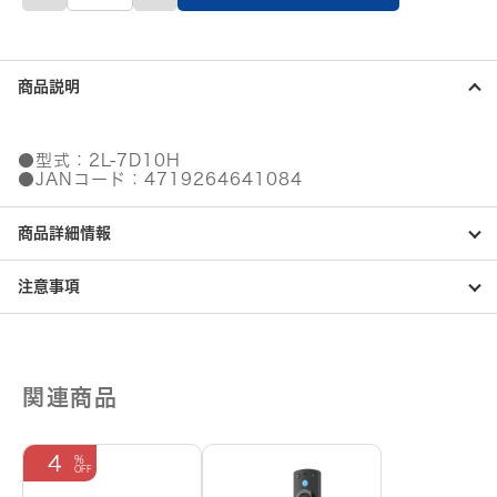
品】
HDMI
ケ
ー
商品説明
ブ
ル
10m
個
●型式：2L-7D10H
●JANコード：4719264641084
商品詳細情報
注意事項
関連商品
4