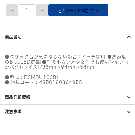
【直
カートに追加する
送
品】
有
線
BlueLED
商品説明
光
学
式
マ
●クリック音が気にならない静音スイッチ採用!●高感度
ウ
のBlueLED搭載!●手の小さい方や女性でも使いやすいコ
ス
ンパクトサイズ!/36mm×94mm×54mm
静
音/3
●型式：BSMBU100BL
●JANコード：4950190364955
ボ
タ
ン
商品詳細情報
ブ
ル
ー
注意事項
個