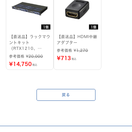
1個
1個
【直送品】ラックマウ
【直送品】HDMI中継
ントキット
アダプター
（RTX1210、
参考価格 ¥
1,270
RTX1220用）
参考価格 ¥
20,000
¥
713
税込
¥
14,750
税込
戻る