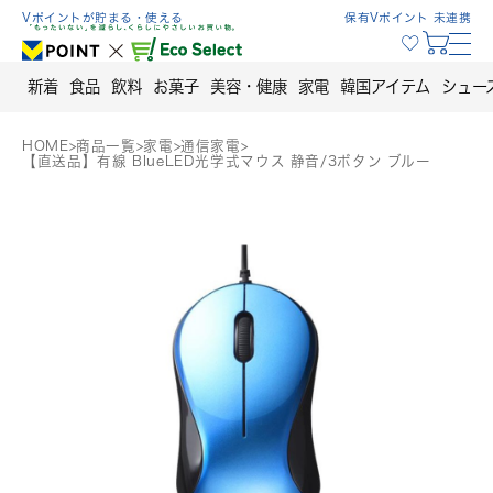
Skip
Vポイントが貯まる・使える
保有Vポイント 未連携
to
content
新着
食品
飲料
お菓子
美容・健康
家電
韓国アイテム
シュー
HOME
>
商品一覧
>
家電
>
通信家電
>
【直送品】有線 BlueLED光学式マウス 静音/3ボタン ブルー