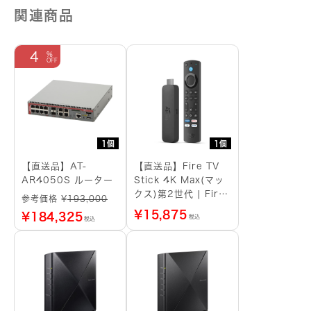
関連商品
4
1個
1個
【直送品】AT-
【直送品】Fire TV
AR4050S ルーター
Stick 4K Max(マッ
クス)第2世代 | Fire
参考価格 ¥
193,000
TV Stick史上最もパ
¥
15,875
¥
184,325
税込
税込
ワフル | ストリーミ
ングメディアプレイヤ
ー