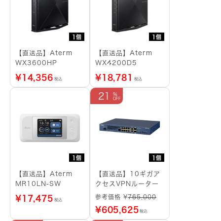
1個
1個
【直送品】Aterm
【直送品】Aterm
WX3600HP
WX4200D5
¥
14,356
¥
18,781
税込
税込
21
1個
1個
【直送品】Aterm
【直送品】10ギガア
MR10LN-SW
クセスVPNルーター
参考価格 ¥
765,000
¥
17,475
税込
¥
605,625
税込