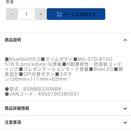
数量
【直
カートに追加する
送
品】
薄
型
3
商品説明
ボ
タ
ン
Bluetooth
■Bluetooth5.0■スリムボディ■MIL-STD-810G
BlueLED
516.6 procedure IV準拠■H耐摩耗性・防指紋コーテ
マ
ィング■プレゼンテーションモード搭載■BlueLED■静
ウ
音設計■DPI切替ボタン■3ボタ
ス
ン/26mm×111mm×62mm
ノ
●型式：BSMBB330NBK
ー
●JANコード：4950190380931
マ
ル
ブ
商品詳細情報
ラ
ッ
ク
注意事項
個