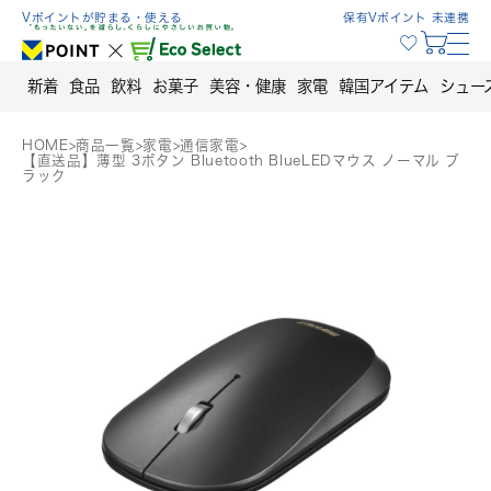
Skip
Vポイントが貯まる・使える
保有Vポイント 未連携
to
content
新着
食品
飲料
お菓子
美容・健康
家電
韓国アイテム
シュー
HOME
>
商品一覧
>
家電
>
通信家電
>
【直送品】薄型 3ボタン Bluetooth BlueLEDマウス ノーマル ブ
ラック