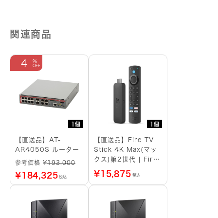
関連商品
4
1個
1個
【直送品】AT-
【直送品】Fire TV
AR4050S ルーター
Stick 4K Max(マッ
クス)第2世代 | Fire
参考価格 ¥
193,000
TV Stick史上最もパ
¥
15,875
¥
184,325
税込
税込
ワフル | ストリーミ
ングメディアプレイヤ
ー