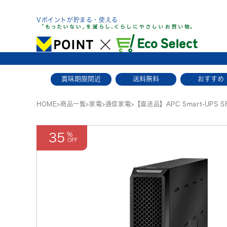
Skip
to
Vポイントが貯まる・使える
content
賞味期限間近
送料無料
おすすめ
HOME
>
商品一覧
>
家電
>
通信家電
>
【直送品】APC Smart-UPS SRT
35