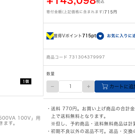
¥143,098
税込
寄付金額(上記価格に含まれます)
715円
獲得Vポイント
715pt
お気に入りに
商品コード 731304379997
数量
1個
【直
カートに追
送
品】
APC
Smart-
送料 770円。お買い上げ商品の合計金
UPS
SRT
上で送料無料となります。
500VA 100V」用
72V
きます。
※但し、予約商品・送料無料商品は計
1.5kVA
初期不良以外の返品不可。返品・交換
Battery