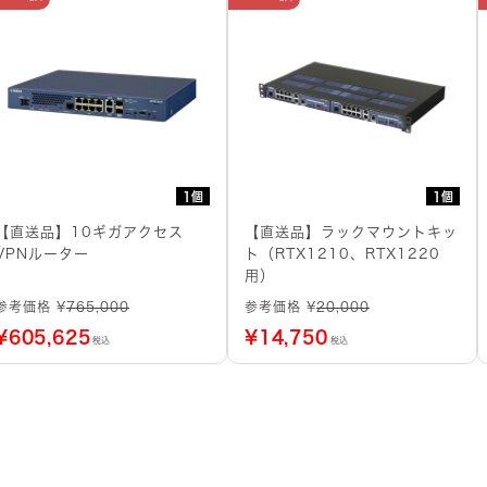
1個
1個
【直送品】10ギガアクセス
【直送品】ラックマウントキッ
VPNルーター
ト（RTX1210、RTX1220
用）
参考価格 ¥
765,000
参考価格 ¥
20,000
¥
605,625
¥
14,750
税込
税込