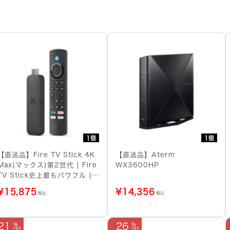
1個
1個
【直送品】Fire TV Stick 4K
【直送品】Aterm
Max(マックス)第2世代 | Fire
WX3600HP
TV Stick史上最もパワフル |
ストリーミングメディアプレイ
¥
15,875
¥
14,356
税込
税込
ヤー
21
26