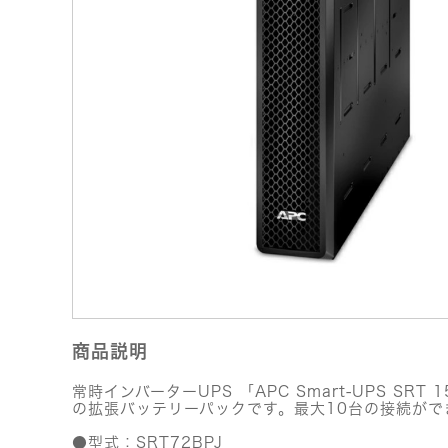
商品説明
常時インバーターUPS 「APC Smart-UPS SRT 1
の拡張バッテリーパックです。最大10台の接続がで
●型式：SRT72BPJ