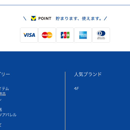
ゴリー
人気ブランド
イテム
4F
用品
ル
送
ツアパレル
ズ