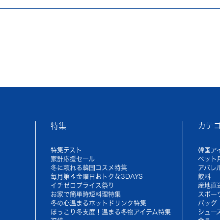
特集
カテ
特集テスト
韓国ア
家計応援セール
ペット
冬に頼れる韓国コスメ特集
アパレ
毎月第４金曜日おトクな3DAYS
飲料
イチゼロプライス祭り
産地直
お家で簡単時短料理特集
スポー
冬の心温まるホットドリンク特集
バッグ
ほっこり冬支度！温まる冬物アイテム特集
シュー