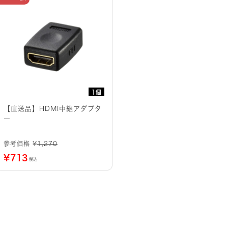
1個
【直送品】HDMI中継アダプタ
ー
参考価格 ¥
1,270
¥
713
税込