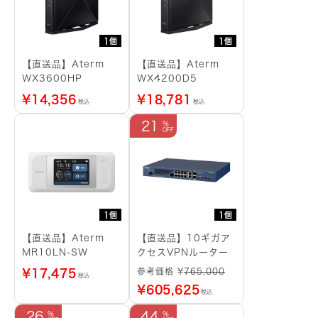
1個
1個
【直送品】Aterm
【直送品】Aterm
WX3600HP
WX4200D5
¥
14,356
¥
18,781
税込
税込
21
1個
1個
【直送品】Aterm
【直送品】10ギガア
MR10LN-SW
クセスVPNルーター
参考価格 ¥
765,000
¥
17,475
税込
¥
605,625
税込
26
44