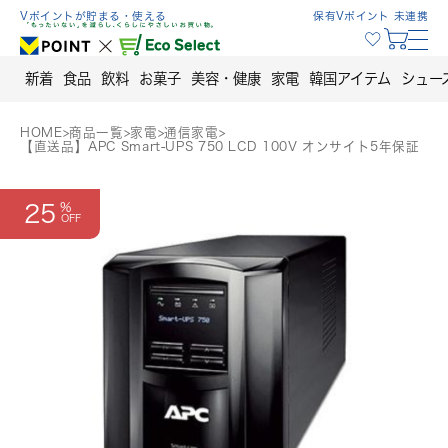
Skip
Vポイントが貯まる・使える
保有Vポイント 未連携
to
content
新着
食品
飲料
お菓子
美容・健康
家電
韓国アイテム
シュー
HOME
>
商品一覧
>
家電
>
通信家電
>
【直送品】APC Smart-UPS 750 LCD 100V オンサイト5年保証
25