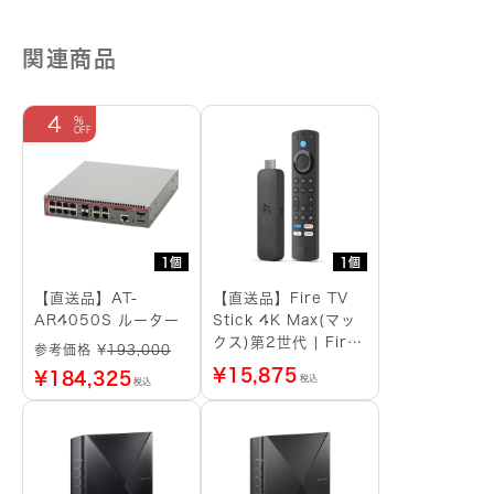
関連商品
4
1個
1個
【直送品】AT-
【直送品】Fire TV
AR4050S ルーター
Stick 4K Max(マッ
クス)第2世代 | Fire
参考価格 ¥
193,000
TV Stick史上最もパ
¥
15,875
¥
184,325
税込
税込
ワフル | ストリーミ
ングメディアプレイヤ
ー