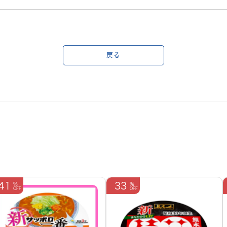
戻る
41
33