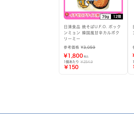
12個
79g
日清食品 焼そばU.F.O. ポック
ンミョン 韓国風甘辛カルボク
リーミー
参考価格 ¥
3,059
¥
1,800
税込
1個あたり
￥254.9
￥150