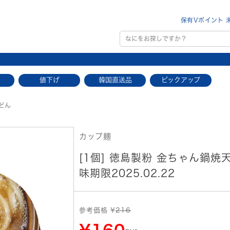
保有Vポイント 
値下げ
韓国直送品
ピックアップ
どん
カップ麺
[1個] 徳島製粉 金ちゃん鍋焼天
味期限2025.02.22
参考価格 ¥
216