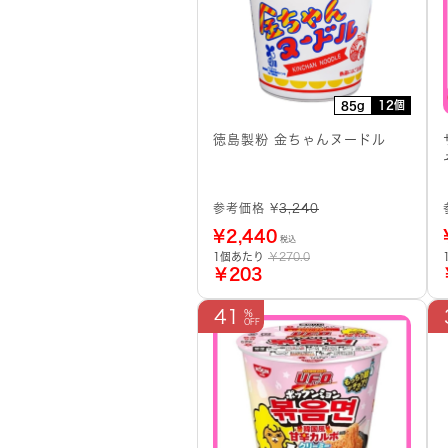
12個
85g
徳島製粉 金ちゃんヌードル
参考価格 ¥
3,240
¥
2,440
税込
1個あたり
￥270.0
￥203
41