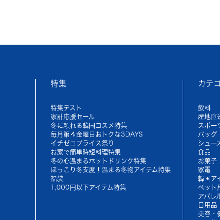
特集
カテ
特集テスト
飲料
家計応援セール
産地直
冬に頼れる韓国コスメ特集
スポー
毎月第４金曜日おトクな3DAYS
バッグ
イチゼロプライス祭り
シュー
お家で簡単時短料理特集
食品
冬の心温まるホットドリンク特集
お菓子
ほっこり冬支度！温まる冬物アイテム特集
家電
福袋
韓国ア
1,000円以下アイテム特集
ペット
アパレ
日用品
美容・