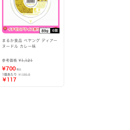
6個
89g
まるか食品 ペヤング ディアー
ヌードル カレー味
参考価格 ¥
1,121
¥
700
税込
1個あたり
￥186.8
￥117