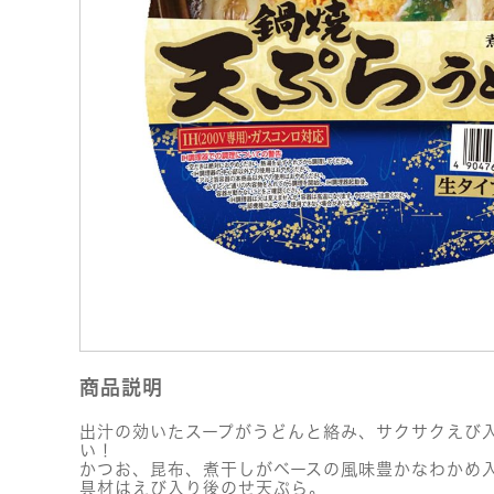
商品説明
出汁の効いたスープがうどんと絡み、サクサクえび
い！
かつお、昆布、煮干しがベースの風味豊かなわかめ
具材はえび入り後のせ天ぷら。