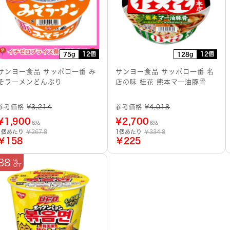
12個
12個
75g
128g
サンヨー食品 サッポロ一番 み
サンヨー食品 サッポロ一番 名
そラーメンどんぶり
店の味 桂花 熊本マー油豚骨
参考価格 ¥
3,214
参考価格 ¥
4,018
¥
1,900
¥
2,700
税込
税込
1個あたり
￥267.8
1個あたり
￥334.8
￥158
￥225
38