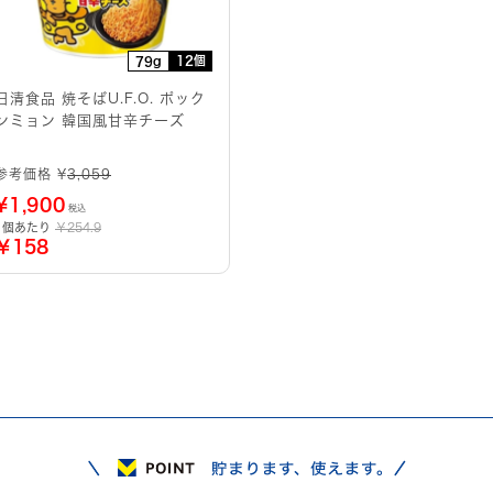
12個
79g
日清食品 焼そばU.F.O. ポック
ンミョン 韓国風甘辛チーズ
参考価格 ¥
3,059
¥
1,900
税込
1個あたり
￥254.9
￥158