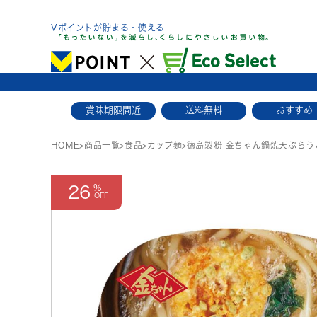
Skip
to
Vポイントが貯まる・使える
content
賞味期限間近
送料無料
おすすめ
HOME
>
商品一覧
>
食品
>
カップ麺
>
徳島製粉 金ちゃん鍋焼天ぷらう
26