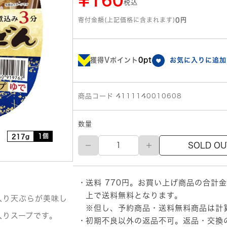
¥160
税込
寄付金額(上記価格に含まれます)
0円
獲得Vポイント
0pt
お気に入りに追加
商品コード 4111140010608
数量
1個
217g
徳
SOLD OU
島
製
粉
金
送料 770円。お買い上げ商品の合計金
ち
ゃ
上で送料無料となります。
入り天ぷらが美味し
ん
※但し、予約商品・送料無料商品は計
鍋
入りスープです。
初期不良以外の返品不可。返品・交換
焼