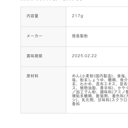
内容量
217g
メーカー
徳島製粉
賞味期限
2025.02.22
原材料
めん(小麦粉(国内製造)、食塩
塩、粉末しょうゆ、糖類、魚介
末、わかめ、昆布エキス、昆布
ス、植物油脂、香辛料)、かやく
／加工でん粉、調味料(アミノ酸
増粘多糖類、膨張剤、着色料(
シ)、乳化剤、甘味料(スクラロ
香料