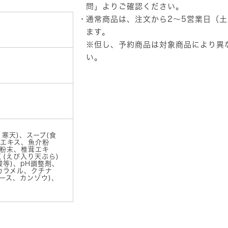
天
問」
よりご確認ください。
ぷ
通常商品は、注文から2～5営業日（
ら
う
ます。
ど
※但し、予約商品は対象商品により異
ん
い。
個
、寒天)、スープ(食
エキス、魚介粉
粉末、椎茸エキ
(えび入り天ぷら)
等)、pH調整剤、
カラメル、クチナ
ース、カンゾウ)、