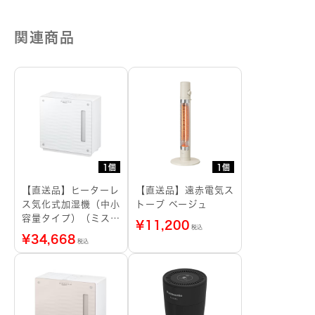
プ
（グ
レ
関連商品
ー
ジ
ュ）
個
1個
1個
【直送品】ヒーターレ
【直送品】遠赤電気ス
ス気化式加湿機（中小
トーブ ベージュ
容量タイプ）（ミステ
¥
11,200
税込
ィホワイト）
¥
34,668
税込