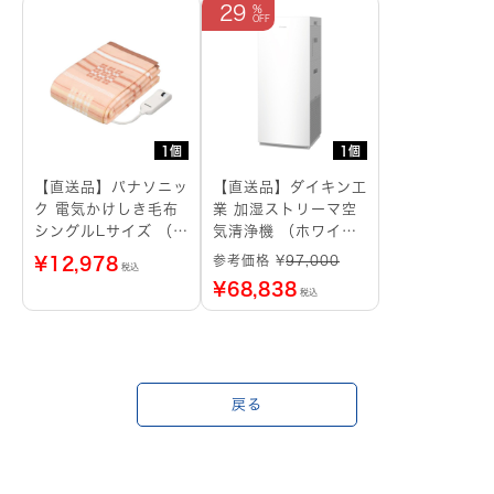
29
1個
1個
【直送品】パナソニッ
【直送品】ダイキン工
ク 電気かけしき毛布
業 加湿ストリーマ空
シングルLサイズ （オ
気清浄機 （ホワイ
レンジ）
ト）
参考価格 ¥
97,000
¥
12,978
税込
¥
68,838
税込
戻る