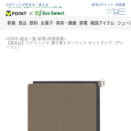
Skip
Vポイントが貯まる・使える
保有Vポイント 未連携
to
content
新着
食品
飲料
お菓子
美容・健康
家電
韓国アイテム
シュー
HOME
>
商品一覧
>
家電
>
季節家電
>
【直送品】パナソニック 着せ替えカーペット セットタイプ（グレ
ージュ）