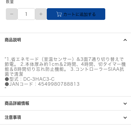
数量
【直
カートに追加する
送
品】
パ
ナ
ソ
商品説明
ニ
ッ
ク
着
"1.省エネモード（室温センサー）&3面7通り切り替えで
せ
節電。 2.本体厚み約1cm＆2時間、4時間、切タイマー機
替
能＆8時間切り忘れ防止機能。 3.コントローラーSIAA抗
え
菌で清潔
カ
●型式：DC-3HAC3-C
●JANコード：4549980788813
ー
"
ペ
ッ
ト
商品詳細情報
セ
ッ
ト
注意事項
タ
イ