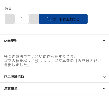
数量
オ
カートに追加する
ニ
ザ
キ
つ
き
商品説明
ご
ま
白
個
杵つき製法でていねいに作ったすりごま。
ゴマの粒を程よく残しつつ、ゴマ本来の甘みを最大限に引
き出しました。
商品詳細情報
注意事項