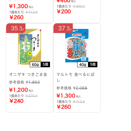
¥
400
税込
¥
1,300
1個あたり
￥300.0
税込
￥200
1個あたり
￥413.6
￥260
35
37
5個
5個
60g
40g
オニザキ つきごま金
マルトモ 食べるにぼ
し
参考価格 ¥
1,852
参考価格 ¥
2,068
¥
1,200
税込
¥
1,300
1個あたり
￥370.4
税込
￥240
1個あたり
￥413.6
￥260