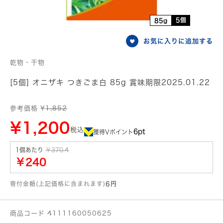
5個
85g
お気に入りに追加する
乾物・干物
[5個] オニザキ つきごま白 85g 賞味期限2025.01.22
参考価格 ¥
1,852
¥1,200
税込
6pt
獲得Vポイント
1個あたり
￥370.4
￥240
寄付金額(上記価格に含まれます)
6円
商品コード 4111160050625