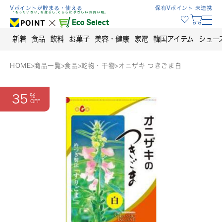
Skip
Vポイントが貯まる・使える
保有Vポイント 未連携
to
content
新着
食品
飲料
お菓子
美容・健康
家電
韓国アイテム
シュー
HOME
>
商品一覧
>
食品
>
乾物・干物
>
オニザキ つきごま白
35