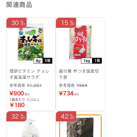
関連商品
30
15
5個
1個
8g
1kg
理研ビタミン チョレ
越の舞 杵つき国産切
ギ風海藻サラダ
り餅
参考価格 ¥
1,291
参考価格 ¥
864
¥
900
¥
734
税込
税込
1個あたり
￥258.2
￥180
32
42