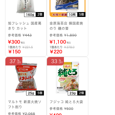
2個
5個
160g
10枚
旭フレッシュ 国産葛
金原海苔店 韓国産焼
きり カット
のり 磯の誉
参考価格 ¥
443
参考価格 ¥
1,890
¥
300
¥
1,100
税込
税込
1個あたり
￥221.5
1個あたり
￥378.0
￥150
￥220
37
33
5個
2個
25g
23g
マルトモ 新直火焼ソ
フジッコ 純とろ大袋
フト削り
参考価格 ¥
600
参考価格 ¥
2,068