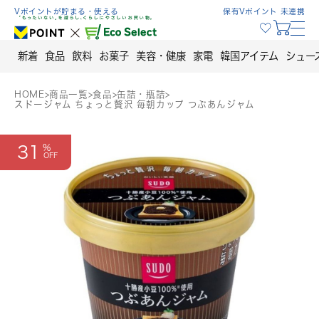
Skip
Vポイントが貯まる・使える
保有Vポイント 未連携
to
content
新着
食品
飲料
お菓子
美容・健康
家電
韓国アイテム
シュー
HOME
>
商品一覧
>
食品
>
缶詰・瓶詰
>
スドージャム ちょっと贅沢 毎朝カップ つぶあんジャム
31