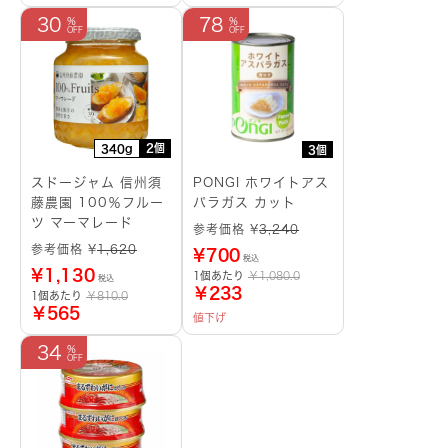
30
78
2個
340g
3個
スドージャム 信州須
PONGI ホワイトアス
藤農園 100％フルー
パラガス カット
ツ マーマレード
参考価格 ¥
3,240
参考価格 ¥
1,620
¥
700
税込
¥
1,130
1個あたり
￥1,080.0
税込
￥233
1個あたり
￥810.0
￥565
値下げ
34