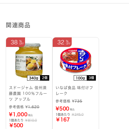
ム
個
関連商品
38
32
2個
3個
340g
100g
スドージャム 信州須
いなば食品 味付けフ
藤農園 100％フルー
レーク
ツ アップル
参考価格 ¥
735
参考価格 ¥
1,620
¥
500
税込
¥
1,000
1個あたり
￥245.0
税込
￥167
1個あたり
￥810.0
￥500