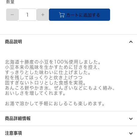
数量
ス
カートに追加する
ド
ー
ジ
ャ
ム
商品説明
ち
ょ
っ
と
北海道十勝産の小豆を100％使用しました。
贅
小豆本来の風味を生かすために甘さを控え、
沢
すっきりとした味わいに仕上げました。
毎
粒を残してほっくりと炊き上げつつ
朝
固すぎないトロリとした食感を実現。
あんころ餅やかき氷、ぜんざいなどにもよく絡み、
カ
おいしさを増してくれます。
ッ
プ
お湯で溶かして手軽におしるこも楽しめます。
つ
ぶ
あ
商品詳細情報
ん
ジ
ャ
注意事項