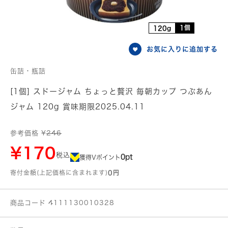
1個
120g
お気に入りに追加する
缶詰・瓶詰
[1個] スドージャム ちょっと贅沢 毎朝カップ つぶあん
ジャム 120g 賞味期限2025.04.11
参考価格 ¥
246
¥170
税込
0pt
獲得Vポイント
寄付金額(上記価格に含まれます)
0円
商品コード 4111130010328