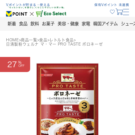
Skip
Vポイントが貯まる・使える
保有Vポイント 未連携
to
content
新着
食品
飲料
お菓子
美容・健康
家電
韓国アイテム
シュー
HOME
>
商品一覧
>
食品
>
レトルト食品
>
日清製粉ウェルナ マ・マー PRO TASTE ボロネーゼ
27