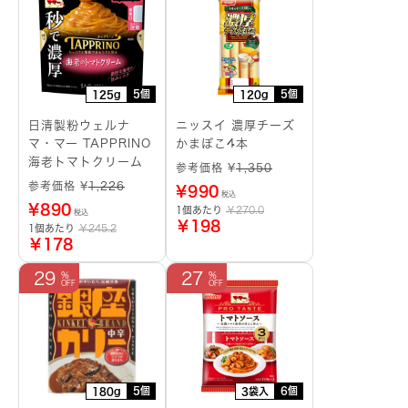
5個
5個
125g
120g
日清製粉ウェルナ
ニッスイ 濃厚チーズ
マ・マー TAPPRINO
かまぼこ4本
海老トマトクリーム
参考価格 ¥
1,350
参考価格 ¥
1,226
¥
990
税込
¥
890
1個あたり
￥270.0
税込
￥198
1個あたり
￥245.2
￥178
29
27
5個
6個
180g
3袋入