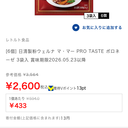
6個
3袋入
お気に入りに追加する
レトルト食品
[6個] 日清製粉ウェルナ マ・マー PRO TASTE ボロネ
ーゼ 3袋入 賞味期限2026.05.23以降
参考価格 ¥
3,564
¥2,600
税込
13pt
獲得Vポイント
1個あたり
￥594.0
￥433
寄付金額(上記価格に含まれます)
13円