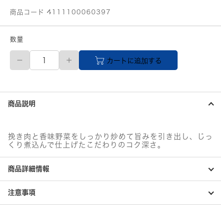
商品コード 4111100060397
数量
日
カートに追加する
清
製
粉
ウ
ェ
商品説明
ル
ナ
マ・
マ
挽き肉と香味野菜をしっかり炒めて旨みを引き出し、じっ
ー
くり煮込んで仕上げたこだわりのコク深さ。
PRO
TASTE
商品詳細情報
ボ
ロ
ネ
注意事項
ー
ゼ
個