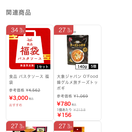
関連商品
34
27
5個
140g
1セット
食品 パスタソース 福
大象ジャパン O’Food
袋
韓グルメ旅チーズトッ
ポギ
参考価格 ¥
4,562
参考価格 ¥
1,069
¥
3,000
税込
¥
780
おすすめ
税込
1個あたり
￥213.8
￥156
27
27