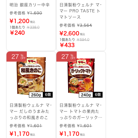
明治 銀座カリー中辛
日清製粉ウェルナ マ･
マー PRO TASTE ト
参考価格 ¥
1,690
マトソース
¥
1,200
税込
参考価格 ¥
3,564
1個あたり
￥338.0
￥240
¥
2,600
税込
1個あたり
￥594.0
￥433
27
27
6個
6個
260g
240g
日清製粉ウェルナ マ･
日清製粉ウェルナ マ･
マー だしのうまみた
マー トマトの果肉た
っぷりの和風きのこ
っぷりのガーリックト
マト
参考価格 ¥
1,601
参考価格 ¥
1,601
¥
1,170
¥
1,170
税込
税込