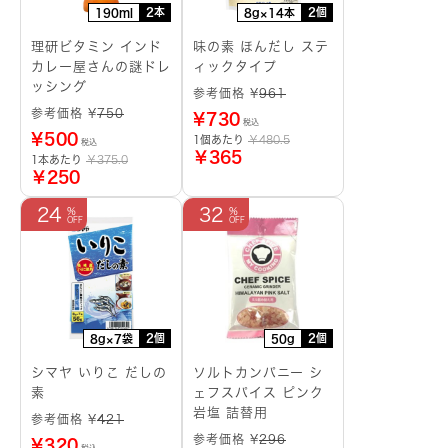
2本
2個
190ml
8g×14本
理研ビタミン インド
味の素 ほんだし ステ
カレー屋さんの謎ドレ
ィックタイプ
ッシング
参考価格 ¥
961
参考価格 ¥
750
¥
730
税込
¥
500
1個あたり
￥480.5
税込
￥365
1本あたり
￥375.0
￥250
24
32
2個
2個
8g×7袋
50g
シマヤ いりこ だしの
ソルトカンパニー シ
素
ェフスパイス ピンク
岩塩 詰替用
参考価格 ¥
421
参考価格 ¥
296
¥
320