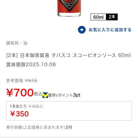
2本
60ml
お気に入りに追加する
調味料・油
[2本] 日本珈琲貿易 タバスコ スコーピオンソース 60ml
賞味期限2025.10.06
参考価格 ¥
972
¥700
税込
3pt
獲得Vポイント
1本あたり
￥486.0
￥350
寄付金額(上記価格に含まれます)
3円