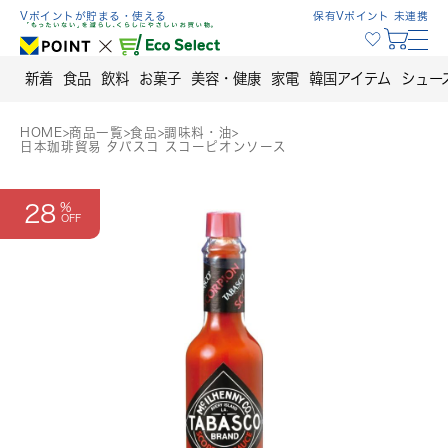
Skip
Vポイントが貯まる・使える
保有Vポイント 未連携
to
content
新着
食品
飲料
お菓子
美容・健康
家電
韓国アイテム
シュー
HOME
>
商品一覧
>
食品
>
調味料・油
>
日本珈琲貿易 タバスコ スコーピオンソース
28