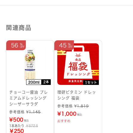
個
関連商品
56
45
2本
200ml
1セット
チョーコー醤油 プレ
理研ビタミン ドレッ
ミアムドレッシング
シング 福袋
シーザーサラダ
参考価格 ¥
1,819
参考価格 ¥
1,145
¥
1,000
税込
¥
500
おすすめ
税込
1本あたり
￥572.5
￥250