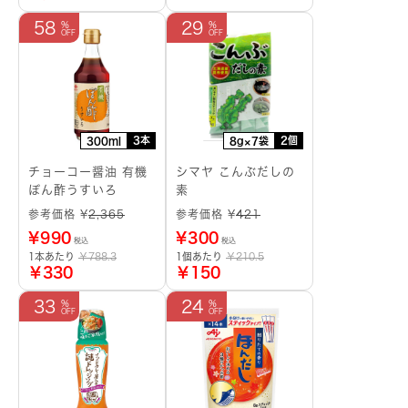
58
29
3本
2個
300ml
8g×7袋
チョーコー醤油 有機
シマヤ こんぶだしの
ぽん酢うすいろ
素
参考価格 ¥
2,365
参考価格 ¥
421
¥
990
¥
300
税込
税込
1本あたり
￥788.3
1個あたり
￥210.5
￥330
￥150
33
24