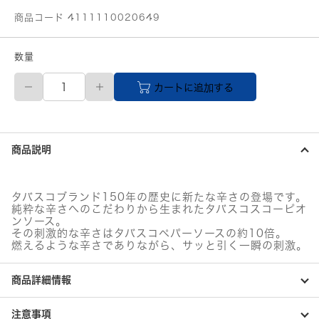
商品コード 4111110020649
数量
日
カートに追加する
本
珈
琲
貿
易
商品説明
タ
バ
ス
コ
タバスコブランド150年の歴史に新たな辛さの登場です。
ス
純粋な辛さへのこだわりから生まれたタバスコスコーピオ
コ
ンソース。
ー
その刺激的な辛さはタバスコペパーソースの約10倍。
ピ
燃えるような辛さでありながら、サッと引く一瞬の刺激。
オ
ン
商品詳細情報
ソ
ー
ス
注意事項