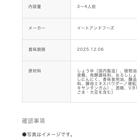
内容量
3～4人前
メーカー
イートアンドフーズ
賞味期限
2025.12.06
原材料
しょうゆ（国内製造）、植物油
液糖、発酵調味料、おろししょ
しにんにく、香味食用油、醸造
料、酵母エキスパウダー／増粘
キサンタンガム）、酒精、V.B
ごま・大豆を含む）
確認事項
●写真はイメージです。