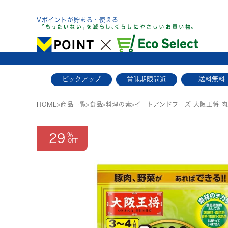
Skip
to
Vポイントが貯まる・使える
content
ピックアップ
賞味期限間近
送料無料
HOME
>
商品一覧
>
食品
>
料理の素
>
イートアンドフーズ 大阪王将 
29