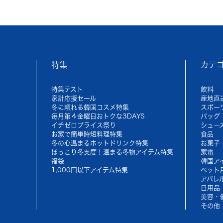
特集
カテ
特集テスト
飲料
家計応援セール
産地直
冬に頼れる韓国コスメ特集
スポー
毎月第４金曜日おトクな3DAYS
バッグ
イチゼロプライス祭り
シュー
お家で簡単時短料理特集
食品
冬の心温まるホットドリンク特集
お菓子
ほっこり冬支度！温まる冬物アイテム特集
家電
福袋
韓国ア
1,000円以下アイテム特集
ペット
アパレ
日用品
美容・
その他