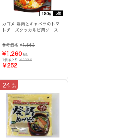
5個
180g
カゴメ 鶏肉とキャベツのトマ
トチーズタッカルビ用ソース
参考価格 ¥
1,663
¥
1,260
税込
1個あたり
￥332.6
￥252
24