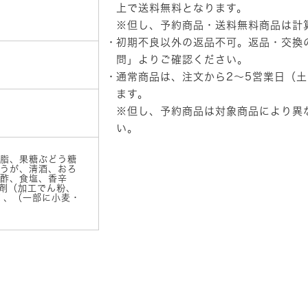
フ
上で送料無料となります。
ー
※但し、予約商品・送料無料商品は計
ズ
初期不良以外の返品不可。返品・交換
大
阪
問」
よりご確認ください。
王
通常商品は、注文から2～5営業日（
将
肉
ます。
野
※但し、予約商品は対象商品により異
菜
い。
炒
め
の
脂、果糖ぶどう糖
素
うが、清酒、おろ
酢、食塩、香辛
個
剤（加工でん粉、
1、（一部に小麦・