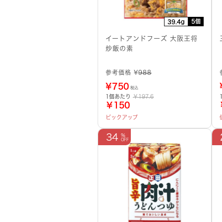
5個
39.4g
イートアンドフーズ 大阪王将
炒飯の素
参考価格 ¥
988
¥
750
税込
1個あたり
￥197.6
￥150
ピックアップ
34