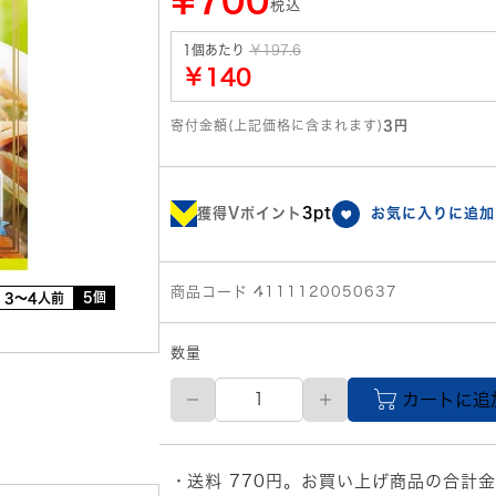
¥700
税込
1個あたり
￥197.6
￥140
寄付金額(上記価格に含まれます)
3円
獲得Vポイント
3pt
お気に入りに追加
商品コード 4111120050637
5個
3～4人前
数量
イ
カートに追
ー
ト
ア
ン
送料 770円。お買い上げ商品の合計金
ド