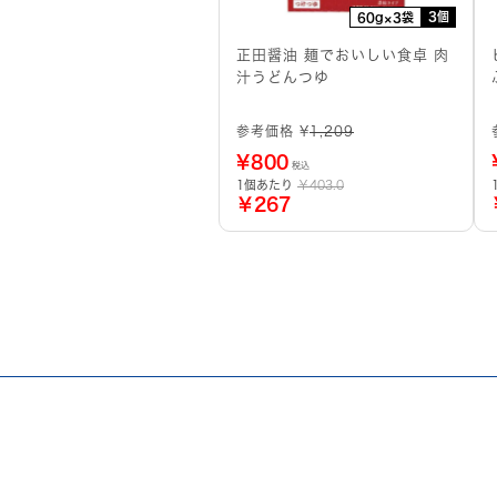
3個
60g×3袋
正田醤油 麺でおいしい食卓 肉
汁うどんつゆ
参考価格 ¥
1,209
¥
800
税込
1個あたり
￥403.0
￥267