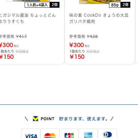
2個
2個
1人前×4袋入
85g
ヒガシマル醤油 ちょっとどん
味の素 CookDo きょうの大皿
ぶりうすくち
ガリバタ鶏用
参考価格 ¥
417
参考価格 ¥
438
¥
300
¥
300
税込
税込
1個あたり
￥208.5
1個あたり
￥219.0
￥150
￥150