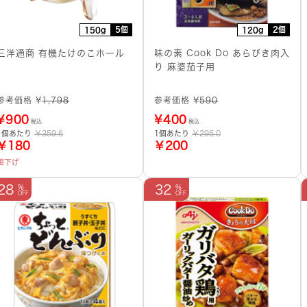
5個
2個
150g
120g
三洋通商 有機たけのこホール
味の素 Cook Do あらびき肉入
り 麻婆茄子用
参考価格 ¥
1,798
参考価格 ¥
590
¥
900
¥
400
税込
税込
1個あたり
￥359.6
1個あたり
￥295.0
￥180
￥200
値下げ
28
32