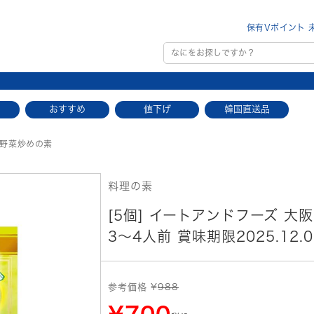
保有Vポイント 
おすすめ
値下げ
韓国直送品
肉野菜炒めの素
料理の素
[5個] イートアンドフーズ 大
3～4人前 賞味期限2025.12.0
参考価格 ¥
988