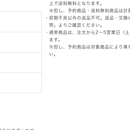
茶
上で送料無料となります。
入
※但し、予約商品・送料無料商品は計
り
初期不良以外の返品不可。返品・交換
水
出
問」
よりご確認ください。
し
通常商品は、注文から2～5営業日（
緑
茶
ます。
個
※但し、予約商品は対象商品により異
い。