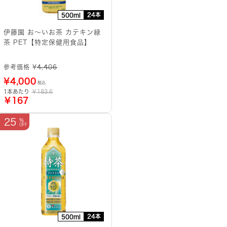
24本
500ml
伊藤園 お～いお茶 カテキン緑
茶 PET【特定保健用食品】
参考価格 ¥
4,406
¥
4,000
税込
1本あたり
￥183.6
￥167
25
24本
500ml