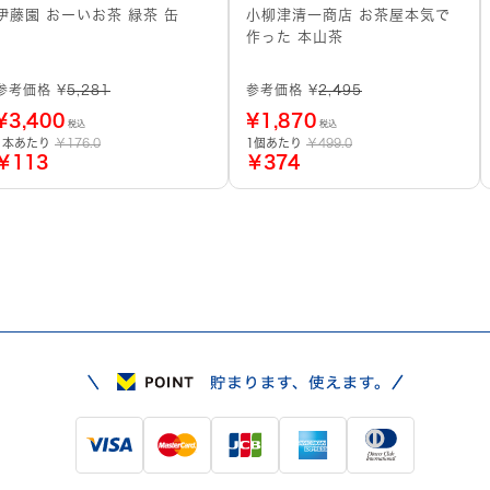
伊藤園 おーいお茶 緑茶 缶
小柳津清一商店 お茶屋本気で
作った 本山茶
参考価格 ¥
5,281
参考価格 ¥
2,495
¥
3,400
¥
1,870
税込
税込
1本あたり
￥176.0
1個あたり
￥499.0
￥113
￥374