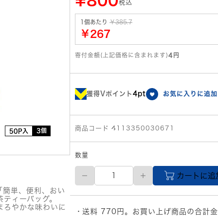
¥800
税込
1個あたり
￥385.7
￥267
寄付金額(上記価格に含まれます)
4円
獲得Vポイント
4pt
お気に入りに追加
商品コード 4113350030671
3個
50P入
数量
国
カートに追
太
楼
「簡単、便利、おい
宇
茶ティーバッグ。
治
まろやかな味わいに
送料 770円。お買い上げ商品の合計金
抹