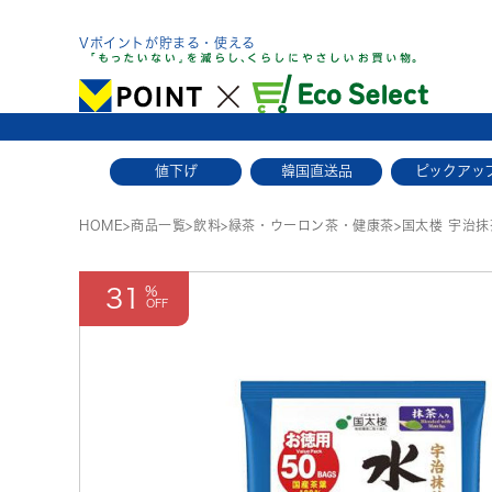
Skip
to
Vポイントが貯まる・使える
content
値下げ
韓国直送品
ピックアッ
HOME
>
商品一覧
>
飲料
>
緑茶・ウーロン茶・健康茶
>
国太楼 宇治
31