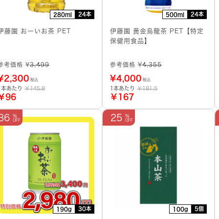
24本
24本
280ml
500ml
伊藤園 おーいお茶 PET
伊藤園 黄金烏龍茶 PET【特定
保健用食品】
参考価格 ¥
3,499
参考価格 ¥
4,355
¥
2,300
¥
4,000
税込
税込
1本あたり
￥145.8
1本あたり
￥181.5
￥96
￥167
36
25
30本
5個
190g
100g