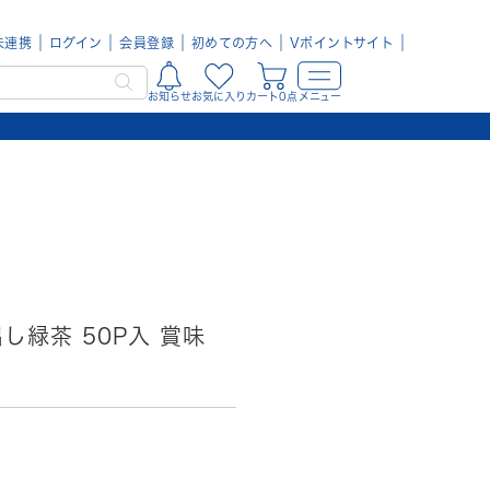
未連携
ログイン
会員登録
初めての方へ
Vポイントサイト
お知らせ
お気に入り
カート0点
メニュー
し緑茶 50P入 賞味