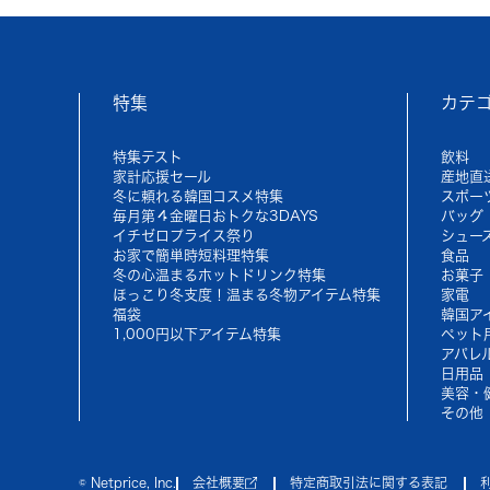
特集
カテ
特集テスト
飲料
家計応援セール
産地直
冬に頼れる韓国コスメ特集
スポー
毎月第４金曜日おトクな3DAYS
バッグ
イチゼロプライス祭り
シュー
お家で簡単時短料理特集
食品
冬の心温まるホットドリンク特集
お菓子
ほっこり冬支度！温まる冬物アイテム特集
家電
福袋
韓国ア
1,000円以下アイテム特集
ペット
アパレ
日用品
美容・
その他
© Netprice, Inc.
会社概要
特定商取引法に関する表記