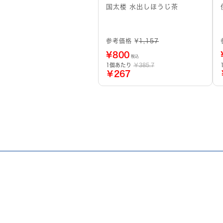
国太楼 水出しほうじ茶
参考価格 ¥
1,157
¥
800
税込
1個あたり
￥385.7
￥267