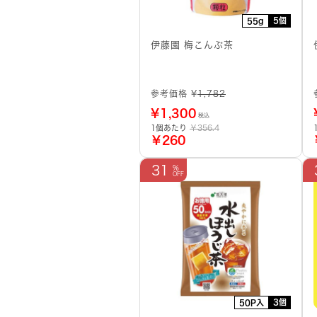
5個
55g
伊藤園 梅こんぶ茶
参考価格 ¥
1,782
¥
1,300
税込
1個あたり
￥356.4
￥260
31
3個
50P入