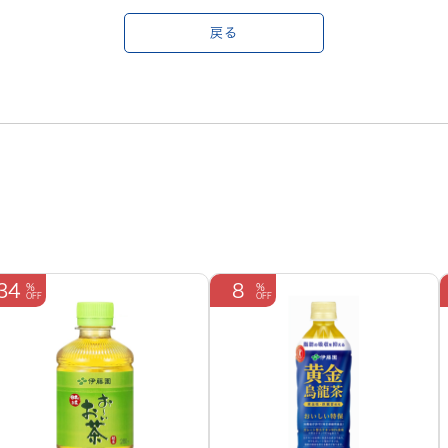
戻る
34
8