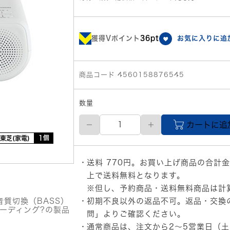
獲得Vポイント
36pt
お気に入りに追
商品コード 4560158876545
数量
【直
カートに追
送
品】
1個
東芝(家電)
CD
ラ
送料 770円。お買い上げ商品の合計金
ジ
オ
上で送料無料となります。
ホ
※但し、予約商品・送料無料商品は計
ワ
質切換（BASS）
初期不良以外の返品不可。返品・交換
イ
ーディング?の製品
ト
問」
よりご確認ください。
個
通常商品は、注文から2～5営業日（