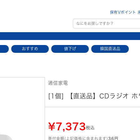
保有Vポイント 
おすすめ
値下げ
韓国直送品
通信家電
[1個] 【直送品】CDラジオ ホ
¥7,373
税込
寄付金額(上記価格に含まれます)
36円