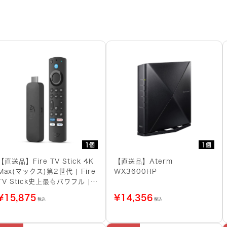
1個
1個
【直送品】Fire TV Stick 4K
【直送品】Aterm
Max(マックス)第2世代 | Fire
WX3600HP
TV Stick史上最もパワフル |
ストリーミングメディアプレイ
¥
15,875
¥
14,356
税込
税込
ヤー