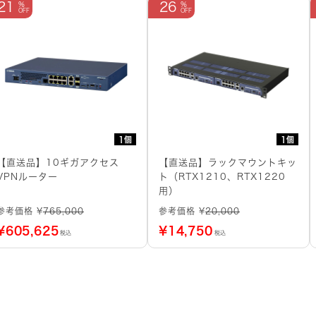
21
26
1個
1個
【直送品】10ギガアクセス
【直送品】ラックマウントキッ
VPNルーター
ト（RTX1210、RTX1220
用）
参考価格 ¥
765,000
参考価格 ¥
20,000
¥
605,625
¥
14,750
税込
税込