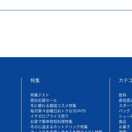
特集
カテ
特集テスト
飲料
家計応援セール
産地直
冬に頼れる韓国コスメ特集
スポー
毎月第４金曜日おトクな3DAYS
バッグ
イチゼロプライス祭り
シュー
お家で簡単時短料理特集
食品
冬の心温まるホットドリンク特集
お菓子