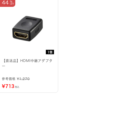
44
1個
【直送品】HDMI中継アダプタ
ー
参考価格 ¥
1,270
¥
713
税込