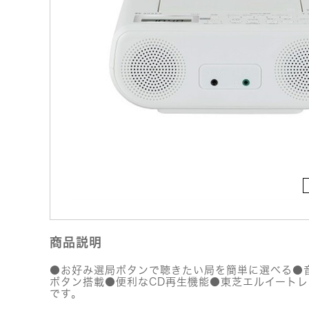
商品説明
●お好み選局ボタンで聴きたい局を簡単に選べる●音
ボタン搭載●便利なCD再生機能●東芝エルイートレ
です。