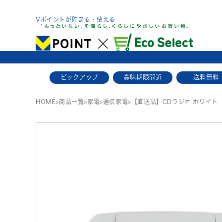
Skip
to
Vポイントが貯まる・使える
content
ピックアップ
賞味期限間近
送料無料
HOME
>
商品一覧
>
家電
>
通信家電
>
【直送品】CDラジオ ホワイト