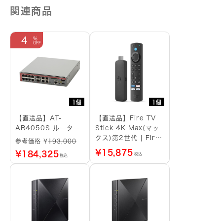
関連商品
4
1個
1個
【直送品】AT-
【直送品】Fire TV
AR4050S ルーター
Stick 4K Max(マッ
クス)第2世代 | Fire
参考価格 ¥
193,000
TV Stick史上最もパ
¥
15,875
¥
184,325
税込
税込
ワフル | ストリーミ
ングメディアプレイヤ
ー