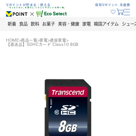
Skip
Vポイントが貯まる・使える
保有Vポイント 未連携
to
content
新着
食品
飲料
お菓子
美容・健康
家電
韓国アイテム
シュー
HOME
>
商品一覧
>
家電
>
通信家電
>
【直送品】SDHCカード Class10 8GB