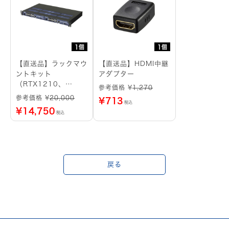
1個
1個
【直送品】ラックマウ
【直送品】HDMI中継
ントキット
アダプター
（RTX1210、
参考価格 ¥
1,270
RTX1220用）
参考価格 ¥
20,000
¥
713
税込
¥
14,750
税込
戻る