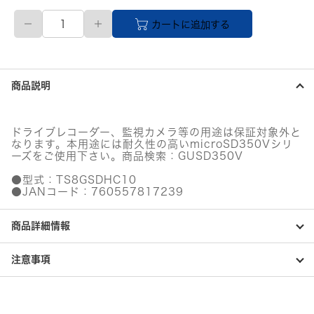
【直
カートに追加する
送
品】
SDHC
カ
ー
商品説明
ド
Class10
8GB
個
ドライブレコーダー、監視カメラ等の用途は保証対象外と
なります。本用途には耐久性の高いmicroSD350Vシリ
ーズをご使用下さい。商品検索：GUSD350V
●型式：TS8GSDHC10
●JANコード：760557817239
商品詳細情報
注意事項