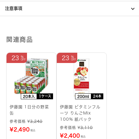
個
注意事項
関連商品
23
23
1ケース
24本
20本入
200ml
伊藤園 1日分の野菜
伊藤園 ビタミンフル
缶
ーツ りんごMix
100% 紙パック
参考価格 ¥
3,240
参考価格 ¥
3,110
¥
2,490
税込
¥
2,400
税込