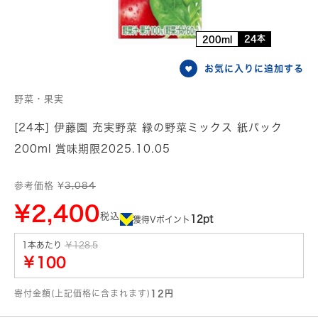
24本
200ml
お気に入りに追加する
野菜・果実
[24本] 伊藤園 充実野菜 緑の野菜ミックス 紙パック
200ml 賞味期限2025.10.05
参考価格 ¥
3,084
¥2,400
税込
12pt
獲得Vポイント
1本あたり
￥128.5
￥100
寄付金額(上記価格に含まれます)
12円