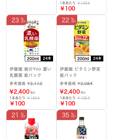
1本あたり
￥129.6
￥100
23
22
24本
24本
200ml
200ml
伊藤園 朝のYoo 濃い
伊藤園 ビタミン野菜
乳酸菌 紙パック
紙パック
参考価格 ¥
3,110
参考価格 ¥
3,084
¥
2,400
¥
2,400
税込
税込
1本あたり
￥129.6
1本あたり
￥128.5
￥100
￥100
21
35