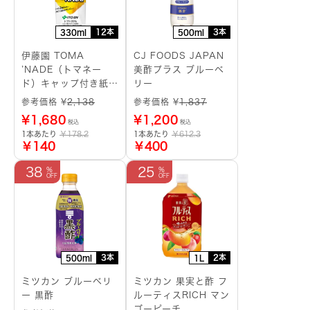
12本
3本
330ml
500ml
伊藤園 TOMA
CJ FOODS JAPAN
’NADE（トマネー
美酢プラス ブルーベ
ド）キャップ付き紙パ
リー
ック
参考価格 ¥
2,138
参考価格 ¥
1,837
¥
1,680
¥
1,200
税込
税込
1本あたり
￥178.2
1本あたり
￥612.3
￥140
￥400
38
25
3本
2本
500ml
1L
ミツカン ブルーベリ
ミツカン 果実と酢 フ
ー 黒酢
ルーティスRICH マン
ゴーピーチ