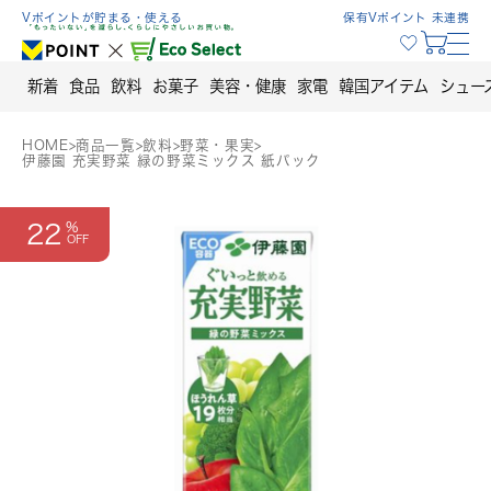
Skip
Vポイントが貯まる・使える
保有Vポイント 未連携
to
content
新着
食品
飲料
お菓子
美容・健康
家電
韓国アイテム
シュー
HOME
>
商品一覧
>
飲料
>
野菜・果実
>
伊藤園 充実野菜 緑の野菜ミックス 紙パック
22