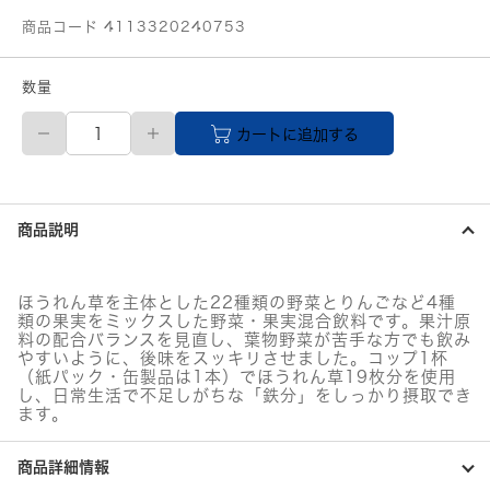
商品コード 4113320240753
数量
伊
カートに追加する
藤
園
充
実
野
商品説明
菜
緑
の
野
ほうれん草を主体とした22種類の野菜とりんごなど4種
菜
類の果実をミックスした野菜・果実混合飲料です。果汁原
ミ
料の配合バランスを見直し、葉物野菜が苦手な方でも飲み
ッ
やすいように、後味をスッキリさせました。コップ1杯
ク
（紙パック・缶製品は1本）でほうれん草19枚分を使用
し、日常生活で不足しがちな「鉄分」をしっかり摂取でき
ス
ます。
紙
パ
ッ
商品詳細情報
ク