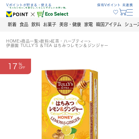
Skip
Vポイントが貯まる・使える
保有Vポイント 未連携
to
content
新着
食品
飲料
お菓子
美容・健康
家電
韓国アイテム
シュー
HOME
>
商品一覧
>
飲料
>
紅茶・ハーブティー
>
伊藤園 TULLY’S ＆TEA はちみつレモン＆ジンジャー
17