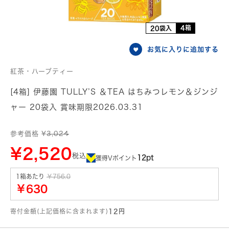
4箱
20袋入
お気に入りに追加する
紅茶・ハーブティー
[4箱] 伊藤園 TULLY’S ＆TEA はちみつレモン＆ジンジ
ャー 20袋入 賞味期限2026.03.31
参考価格 ¥
3,024
¥2,520
税込
12pt
獲得Vポイント
1箱あたり
￥756.0
￥630
寄付金額(上記価格に含まれます)
12円