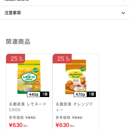
個
注意事項
関連商品
25
25
1個
1個
440g
470g
名糖産業 レモネード
名糖産業 オレンジテ
C500
ィー
参考価格 ¥
840
参考価格 ¥
840
¥
630
¥
630
税込
税込