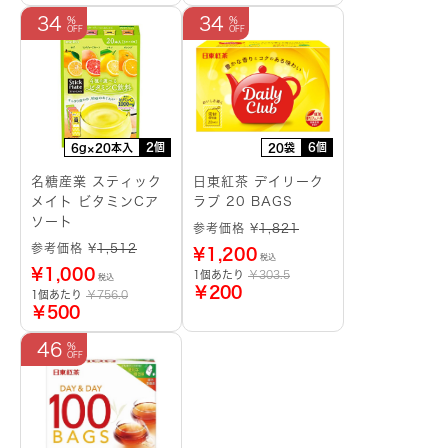
34
34
2個
6個
6g×20本入
20袋
名糖産業 スティック
日東紅茶 デイリーク
メイト ビタミンCア
ラブ 20 BAGS
ソート
参考価格 ¥
1,821
参考価格 ¥
1,512
¥
1,200
税込
¥
1,000
1個あたり
￥303.5
税込
￥200
1個あたり
￥756.0
￥500
46