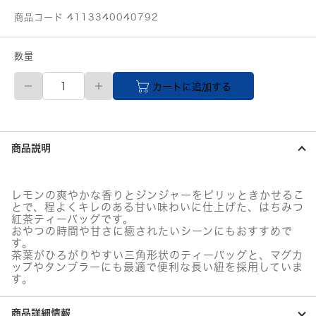
商品コード 4113340040792
数量
伊
カートに追加する
藤
園
TULLY’S
＆
TEA
商品説明
は
ち
み
つ
レモンの爽やかな香りとジンジャーをピリッときかせるこ
レ
とで、程よくキレのある甘い味わいに仕上げた、はちみつ
モ
紅茶ティーバッグです。
ン
おやつの時間や甘さに癒されたいシーンにもおすすめで
＆
す。
茶葉がひろがりやすい三角形状のティーバッグと、マグカ
ジ
ップやタンブラーにも最適で便利な長い紐を採用していま
ン
す。
ジ
ャ
ー
商品詳細情報