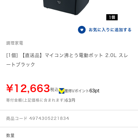
1個
お気に入りに追加する
調理家電
[1個] 【直送品】マイコン沸とう電動ポット 2.0L スレ
ートブラック
¥12,663
税込
63pt
獲得Vポイント
寄付金額(上記価格に含まれます)
63円
商品コード 4974305221834
数量