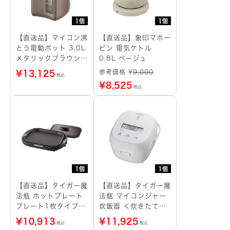
1個
1個
【直送品】マイコン沸
【直送品】象印マホー
とう電動ポット 3.0L
ビン 電気ケトル
メタリックブラウン
0.8L ベージュ
デジタル液晶
参考価格 ¥
9,000
¥
13,125
税込
¥
8,525
税込
1個
1個
【直送品】タイガー魔
【直送品】タイガー魔
法瓶 ホットプレート
法瓶 マイコンジャー
プレート1枚タイプ
炊飯器 ＜炊きたて＞
ブラウン
3合 マットホワイト
¥
10,913
¥
11,925
税込
税込