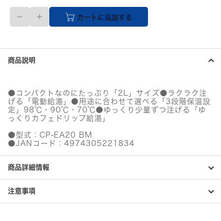
【直
カートに追加する
送
品】
マ
イ
コ
商品説明
ン
沸
と
う
●コンパクトなのにたっぷり「2L」サイズ●ラクラク注
電
げる「電動給湯」●用途に合わせて選べる「3段階保温設
動
定」98℃・90℃・70℃●ゆっくり少量ずつ注げる「ゆ
ポ
っくりカフェドリップ給湯」
ッ
●型式：CP-EA20 BM
ト
●JANコード：4974305221834
2.0L
ス
レ
商品詳細情報
ー
ト
ブ
注意事項
ラ
ッ
ク