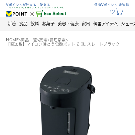
Skip
Vポイントが貯まる・使える
保有Vポイント 未連携
to
content
新着
食品
飲料
お菓子
美容・健康
家電
韓国アイテム
シュー
HOME
>
商品一覧
>
家電
>
調理家電
>
【直送品】マイコン沸とう電動ポット 2.0L スレートブラック