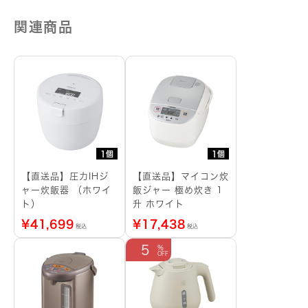
個
関連商品
1個
1個
【直送品】圧力IHジ
【直送品】マイコン炊
ャー炊飯器 （ホワイ
飯ジャー 極め炊き 1
ト）
升 ホワイト
¥
41,699
¥
17,438
税込
税込
5