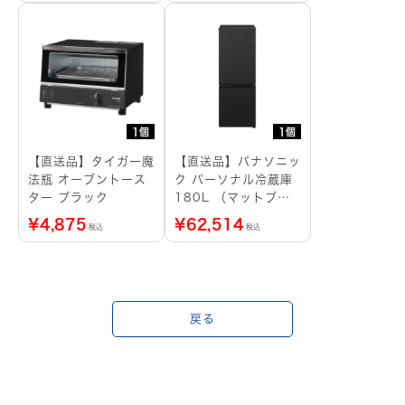
1個
1個
【直送品】タイガー魔
【直送品】パナソニッ
法瓶 オーブントース
ク パーソナル冷蔵庫
ター ブラック
180L （マットブラ
ック）
¥
4,875
¥
62,514
税込
税込
戻る