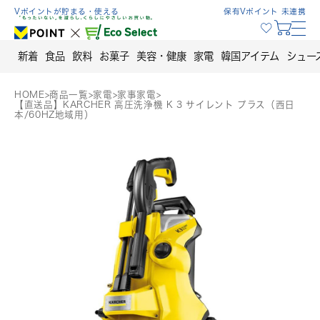
Skip
Vポイントが貯まる・使える
保有Vポイント 未連携
to
content
新着
食品
飲料
お菓子
美容・健康
家電
韓国アイテム
シュー
HOME
>
商品一覧
>
家電
>
家事家電
>
【直送品】KARCHER 高圧洗浄機 K 3 サイレント プラス（西日
本/60HZ地域用）