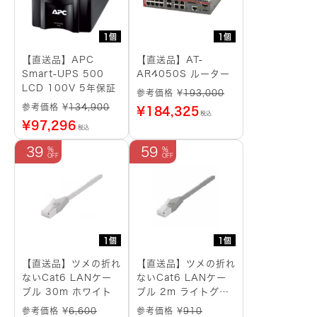
1個
1個
【直送品】APC
【直送品】AT-
Smart-UPS 500
AR4050S ルーター
LCD 100V 5年保証
参考価格 ¥
193,000
参考価格 ¥
134,900
¥
184,325
税込
¥
97,296
税込
39
59
1個
1個
【直送品】ツメの折れ
【直送品】ツメの折れ
ないCat6 LANケー
ないCat6 LANケー
ブル 30m ホワイト
ブル 2m ライトグレ
ー
参考価格 ¥
6,600
参考価格 ¥
910