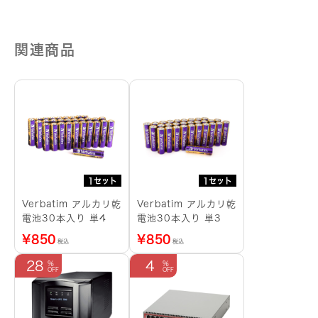
域
用）
個
関連商品
1セット
1セット
Verbatim アルカリ乾
Verbatim アルカリ乾
電池30本入り 単4
電池30本入り 単3
¥
850
¥
850
税込
税込
28
4