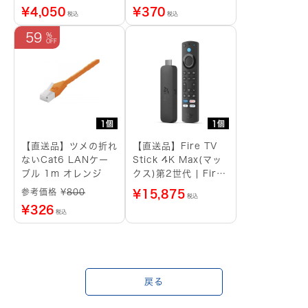
¥
4,050
¥
370
税込
税込
59
1個
1個
【直送品】ツメの折れ
【直送品】Fire TV
ないCat6 LANケー
Stick 4K Max(マッ
ブル 1m オレンジ
クス)第2世代 | Fire
TV Stick史上最もパ
参考価格 ¥
800
¥
15,875
税込
ワフル | ストリーミ
¥
326
税込
ングメディアプレイヤ
ー
戻る