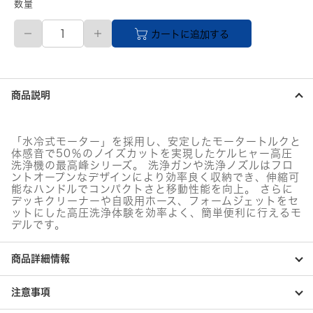
数量
【直
カートに追加する
送
品】
KARCHER
高
圧
商品説明
洗
浄
機
K
「水冷式モーター」を採用し、安定したモータートルクと
3
体感音で50％のノイズカットを実現したケルヒャー高圧
サ
洗浄機の最高峰シリーズ。 洗浄ガンや洗浄ノズルはフロ
イ
ントオープンなデザインにより効率良く収納でき、伸縮可
レ
能なハンドルでコンパクトさと移動性能を向上。 さらに
デッキクリーナーや自吸用ホース、フォームジェットをセ
ン
ットにした高圧洗浄体験を効率よく、簡単便利に行えるモ
ト
デルです。
プ
ラ
ス
商品詳細情報
（西
日
本/60HZ
注意事項
地