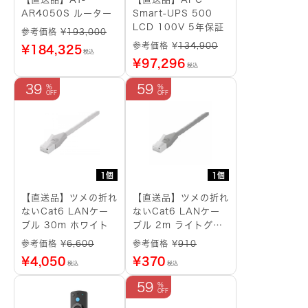
AR4050S ルーター
Smart-UPS 500
LCD 100V 5年保証
参考価格 ¥
193,000
参考価格 ¥
134,900
¥
184,325
税込
¥
97,296
税込
39
59
1個
1個
【直送品】ツメの折れ
【直送品】ツメの折れ
ないCat6 LANケー
ないCat6 LANケー
ブル 30m ホワイト
ブル 2m ライトグレ
ー
参考価格 ¥
6,600
参考価格 ¥
910
¥
4,050
¥
370
税込
税込
59