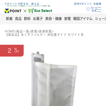
Skip
Vポイントが貯まる・使える
保有Vポイント 未連携
to
content
新着
食品
飲料
お菓子
美容・健康
家電
韓国アイテム
シュー
HOME
>
商品一覧
>
家電
>
家事家電
>
【直送品】糸くずフィルター 非抗菌タイプ ホワイト系
2