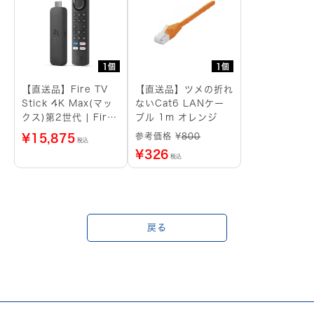
1個
1個
【直送品】Fire TV
【直送品】ツメの折れ
Stick 4K Max(マッ
ないCat6 LANケー
クス)第2世代 | Fire
ブル 1m オレンジ
TV Stick史上最もパ
参考価格 ¥
800
¥
15,875
税込
ワフル | ストリーミ
¥
326
税込
ングメディアプレイヤ
ー
戻る