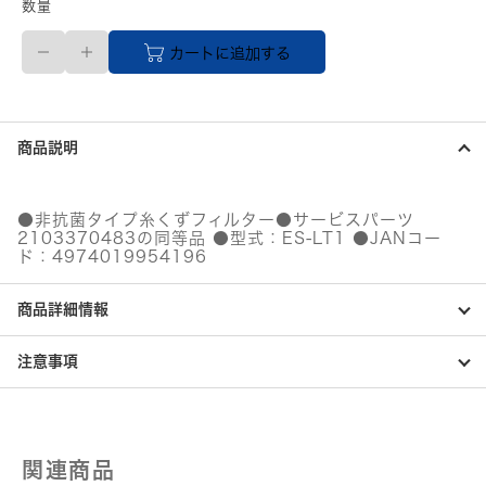
数量
【直
カートに追加する
送
品】
糸
く
ず
商品説明
フ
ィ
ル
タ
●非抗菌タイプ糸くずフィルター●サービスパーツ
ー
2103370483の同等品 ●型式：ES-LT1 ●JANコー
非
ド：4974019954196
抗
菌
商品詳細情報
タ
イ
プ
注意事項
ホ
ワ
イ
ト
系
関連商品
個