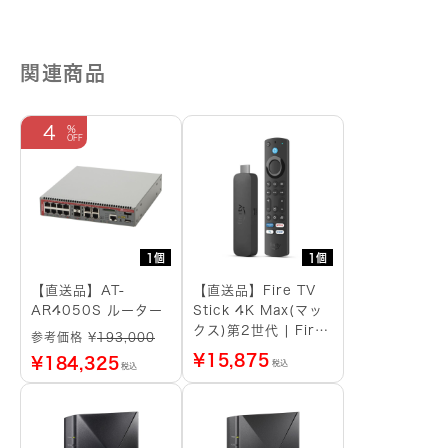
関連商品
4
1個
1個
【直送品】AT-
【直送品】Fire TV
AR4050S ルーター
Stick 4K Max(マッ
クス)第2世代 | Fire
参考価格 ¥
193,000
TV Stick史上最もパ
¥
15,875
¥
184,325
税込
税込
ワフル | ストリーミ
ングメディアプレイヤ
ー