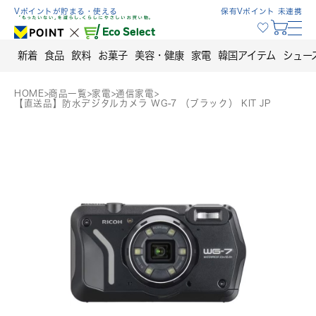
Skip
Vポイントが貯まる・使える
保有Vポイント 未連携
to
content
新着
食品
飲料
お菓子
美容・健康
家電
韓国アイテム
シュー
HOME
>
商品一覧
>
家電
>
通信家電
>
【直送品】防水デジタルカメラ WG-7 （ブラック） KIT JP