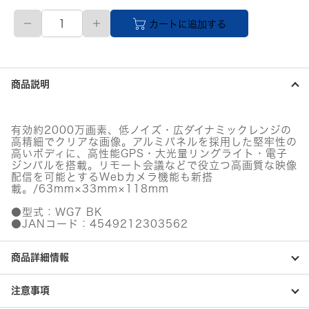
【直
カートに追加する
送
品】
防
水
デ
商品説明
ジ
タ
ル
カ
有効約2000万画素、低ノイズ・広ダイナミックレンジの
メ
高精細でクリアな画像。アルミパネルを採用した堅牢性の
ラ
高いボディに、高性能GPS・大光量リングライト・電子
WG-
ジンバルを搭載。リモート会議などで役立つ高画質な映像
7
配信を可能とするWebカメラ機能も新搭
載。/63mm×33mm×118mm
（ブ
ラ
●型式：WG7 BK
ッ
●JANコード：4549212303562
ク）
KIT
JP
商品詳細情報
個
注意事項