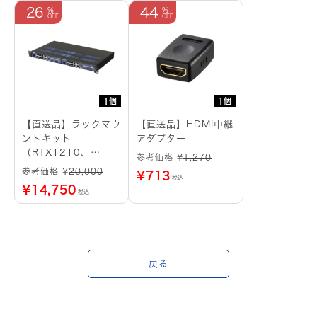
26
44
1個
1個
【直送品】ラックマウ
【直送品】HDMI中継
ントキット
アダプター
（RTX1210、
参考価格 ¥
1,270
RTX1220用）
参考価格 ¥
20,000
¥
713
税込
¥
14,750
税込
戻る