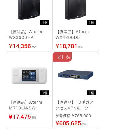
1個
1個
【直送品】Aterm
【直送品】Aterm
WX3600HP
WX4200D5
¥
14,356
¥
18,781
税込
税込
21
1個
1個
【直送品】Aterm
【直送品】10ギガア
MR10LN-SW
クセスVPNルーター
参考価格 ¥
765,000
¥
17,475
税込
¥
605,625
税込