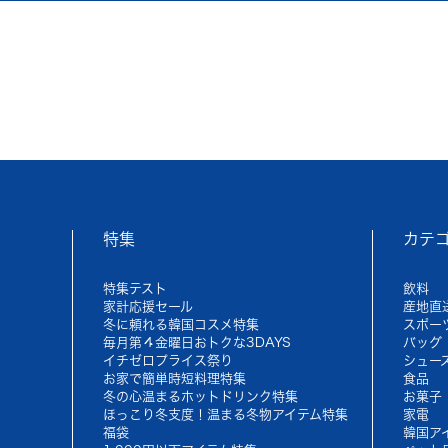
特集
カテ
特集テスト
飲料
家計応援セール
産地直
冬に頼れる韓国コスメ特集
スポー
毎月第４金曜日おトクな3DAYS
バッグ
イチゼロプライス祭り
シュー
お家で簡単時短料理特集
食品
冬の心温まるホットドリンク特集
お菓子
ほっこり冬支度！温まる冬物アイテム特集
家電
福袋
韓国ア