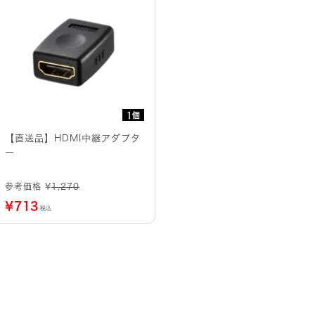
1個
【直送品】HDMI中継アダプタ
ー
参考価格 ¥
1,270
¥
713
税込