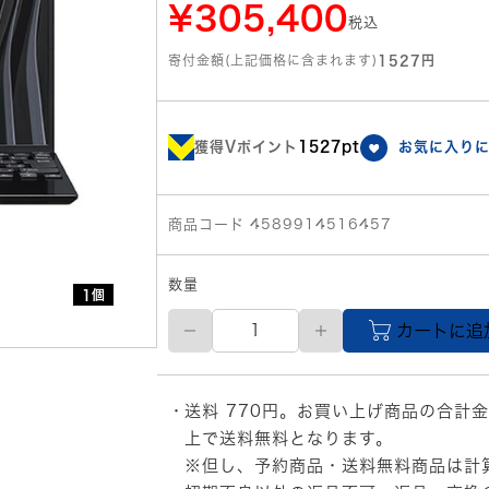
¥305,400
税込
寄付金額(上記価格に含まれます)
1527円
獲得Vポイント
1527pt
お気に入り
商品コード 4589914516457
数量
1個
【直
カートに追
送
品】
VAIO
Pro
送料 770円。お買い上げ商品の合計金
PJ
(Core
上で送料無料となります。
i5-
※但し、予約商品・送料無料商品は計
1340P/16GB/SSD・