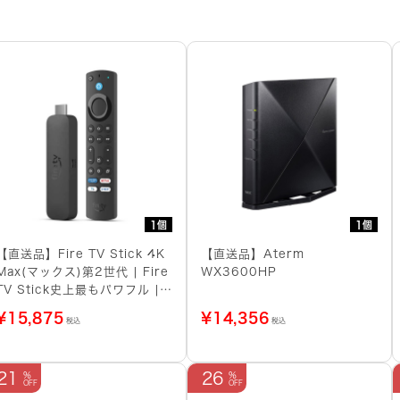
1個
1個
【直送品】Fire TV Stick 4K
【直送品】Aterm
Max(マックス)第2世代 | Fire
WX3600HP
TV Stick史上最もパワフル |
ストリーミングメディアプレイ
¥
15,875
¥
14,356
税込
税込
ヤー
21
26