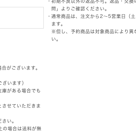
初期不良以外の返品不可。返品・交換
256GB
OPAL/ODD
問」
よりご確認ください。
な
通常商品は、注文から2～5営業日（
し/Win11Pro/Office
な
ます。
し/12.5
※但し、予約商品は対象商品により異
型
い。
FHD/
黒)
個
場合がございます。
ございます）
在庫がある場合でも
とさせていただきま
ださい。
以上の場合は送料が無