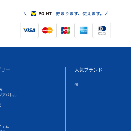
ゴリー
人気ブランド
4F
送
ツアパレル
ズ
イテム