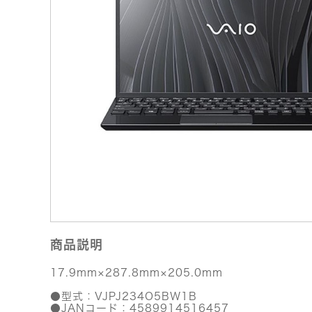
商品説明
17.9mm×287.8mm×205.0mm
●型式：VJPJ234O5BW1B
●JANコード：4589914516457