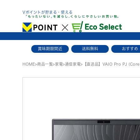
Skip
to
Vポイントが貯まる・使える
content
賞味期限間近
送料無料
おすすめ
HOME
>
商品一覧
>
家電
>
通信家電
>
【直送品】VAIO Pro PJ (Core