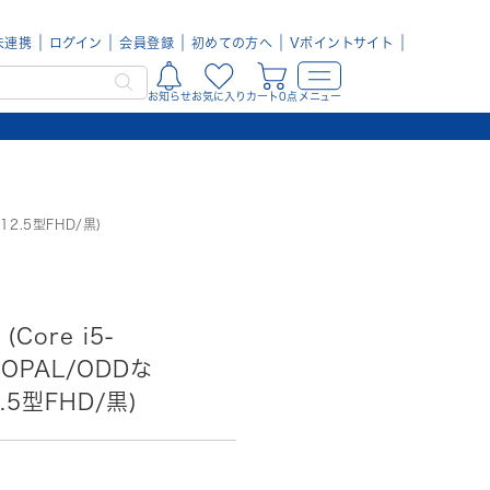
未連携
ログイン
会員登録
初めての方へ
Vポイントサイト
お知らせ
お気に入り
カート0点
メニュー
/12.5型FHD/黒)
(Core i5-
 OPAL/ODDな
2.5型FHD/黒)