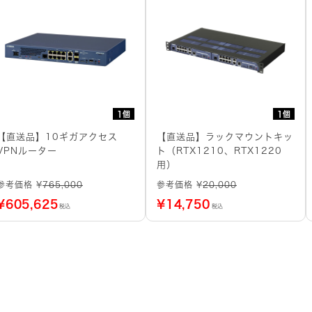
1個
1個
【直送品】10ギガアクセス
【直送品】ラックマウントキッ
VPNルーター
ト（RTX1210、RTX1220
用）
参考価格 ¥
765,000
参考価格 ¥
20,000
¥
605,625
¥
14,750
税込
税込