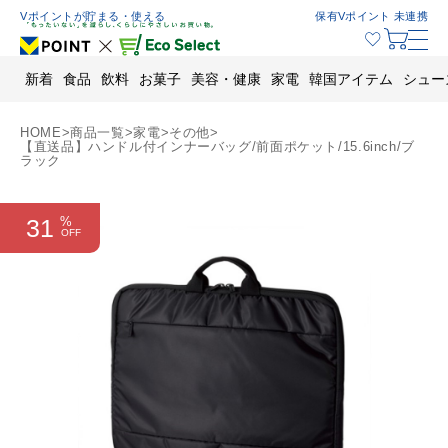
Skip
Vポイントが貯まる・使える
保有Vポイント 未連携
to
content
新着
食品
飲料
お菓子
美容・健康
家電
韓国アイテム
シュー
HOME
>
商品一覧
>
家電
>
その他
>
【直送品】ハンドル付インナーバッグ/前面ポケット/15.6inch/ブ
ラック
31