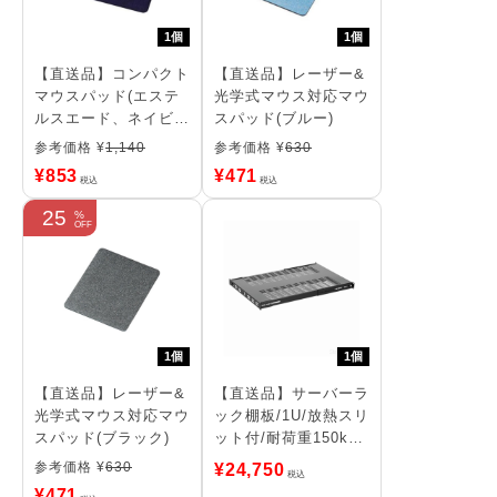
1個
1個
【直送品】コンパクト
【直送品】レーザー&
マウスパッド(エステ
光学式マウス対応マウ
ルスエード、ネイビ
スパッド(ブルー)
ー)
参考価格 ¥
1,140
参考価格 ¥
630
¥
853
¥
471
税込
税込
25
1個
1個
【直送品】レーザー&
【直送品】サーバーラ
光学式マウス対応マウ
ック棚板/1U/放熱スリ
スパッド(ブラック)
ット付/耐荷重150kg/
奥行き700mm/取付奥
参考価格 ¥
630
¥
24,750
税込
行き495～974mm/19
¥
471