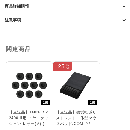
ッ
商品詳細情報
ク
個
注意事項
関連商品
25
1個
1個
【直送品】Jabra BIZ
【直送品】疲労軽減リ
2400 II用 イヤークッ
ストレスト一体型マウ
ション レザー(M) (10
スパッド/COMFY/ハ
個入)
ード(ブラック)