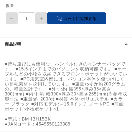
数量
【直
カートに追加する
送
品】
ハ
ン
ド
商品説明
ル
付
イ
ン
■持ち運びにも便利な、ハンドル付きのインナーバッグで
ナ
す。 ■15.6インチまでのパソコンを収納可能です。 ■ケー
ー
ブルなどの小物を収納できるフロントポケットがついてい
バ
ます。 ■PC用気室内部には、パソコン本体を傷つけにく
ッ
い起毛素材を採用しています。 ■重量わずか約200グラム
の、軽量設計です。 ■外寸:約 幅395×厚み35×高さ
グ/
300(mm) ■内寸:約 幅390×厚み30×高さ265(mm)※参考収
前
容寸法 ■重量:約 200(g) ■材質:本体:ポリエステル ■カラ
面
ー:ブラック ■対応モデル:～15.6インチ ノートPC ■前面
ポ
ポケット:小物ポケット×1
ケ
ッ
●型式：BM-IBH15BK
ト/15.6inch/
●JANコード：4549550123389
ブ
ラ