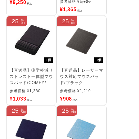
参考価格 ¥
1,820
¥
9,250
税込
¥
1,365
税込
25
25
1個
1個
【直送品】疲労軽減リ
【直送品】レーザーマ
ストレスト一体型マウ
ウス対応マウスパッ
スパッド/COMFY/ソ
ド/ブラック
フト(ブラック)
参考価格 ¥
1,380
参考価格 ¥
1,210
¥
1,033
¥
908
税込
税込
25
25