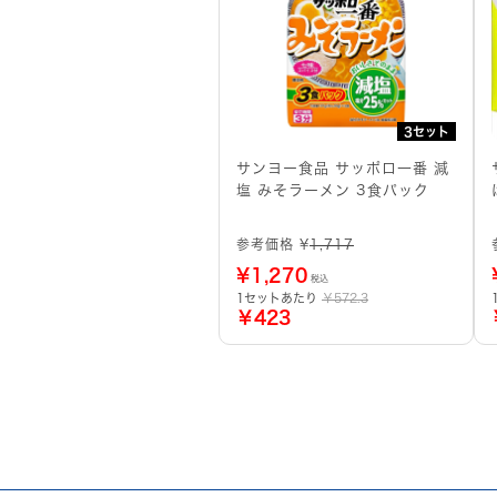
3セット
サンヨー食品 サッポロ一番 減
塩 みそラーメン 3食パック
参考価格 ¥
1,717
¥
1,270
税込
1セットあたり
￥572.3
￥423