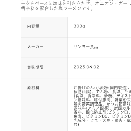
ークをベースに塩味を引き立たせ、オニオン・ガー
香辛料を配合した塩ラーメンです。
内容量
303g
メーカー
サンヨー食品
賞味期限
2025.04.02
原材料
油揚げめん(小麦粉(国内製造)
植物油脂)、でん粉、食塩、や
(食塩、香辛料、砂糖、デキス
ン調味料、味付豚肉、野菜粉末
鶏肉野菜調理品、かつお節調味料
調味料(アミノ酸等)、炭酸カ
香料、酸化防止剤(ビタミンE
色素、ビタミンB2、ビタミンB
乳成分・ごま・大豆・鶏肉・豚
む)