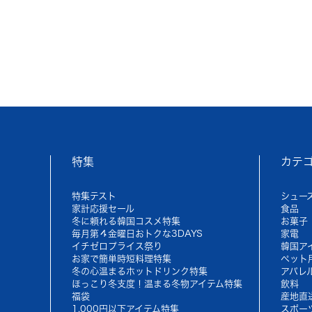
特集
カテ
特集テスト
シュー
家計応援セール
食品
冬に頼れる韓国コスメ特集
お菓子
毎月第４金曜日おトクな3DAYS
家電
イチゼロプライス祭り
韓国ア
お家で簡単時短料理特集
ペット
冬の心温まるホットドリンク特集
アパレ
ほっこり冬支度！温まる冬物アイテム特集
飲料
福袋
産地直
1,000円以下アイテム特集
スポー