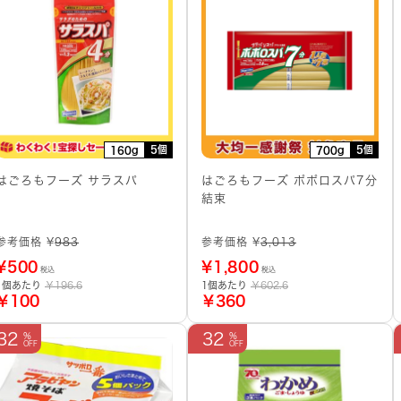
5個
5個
160g
700g
はごろもフーズ サラスパ
はごろもフーズ ポポロスパ7分
結束
参考価格 ¥
983
参考価格 ¥
3,013
¥
500
¥
1,800
税込
税込
1個あたり
￥196.6
1個あたり
￥602.6
￥100
￥360
32
32