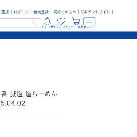
未連携
ログイン
会員登録
初めての方へ
Vポイントサイト
お知らせ
お気に入り
カート0点
メニュー
一番 減塩 塩らーめん
.04.02