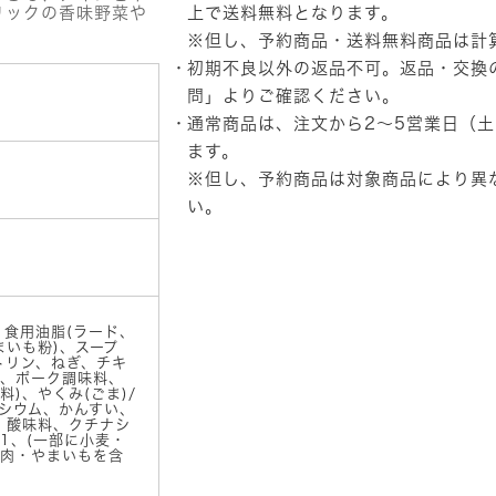
サ
リックの香味野菜や
上で送料無料となります。
ッ
※但し、予約商品・送料無料商品は計
ポ
初期不良以外の返品不可。返品・交換
ロ
一
問」
よりご確認ください。
番
通常商品は、注文から2～5営業日（
減
塩
ます。
塩
※但し、予約商品は対象商品により異
ら
い。
ー
め
ん
3
食
パ
ッ
、食用油脂(ラード、
まいも粉)、スープ
ク
トリン、ねぎ、チキ
個
、ポーク調味料、
)、やくみ(ごま)/
ルシウム、かんすい、
)、酸味料、クチナシ
1、(一部に小麦・
肉・やまいもを含