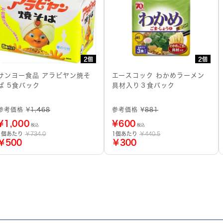
2個
2個
サンヨー食品 アラビヤン焼そ
エースコック わかめラーメン
ば 5食パック
具材入り３食パック
参考価格 ¥
1,468
参考価格 ¥
881
¥
1,000
¥
600
税込
税込
1個あたり
￥734.0
1個あたり
￥440.5
￥500
￥300