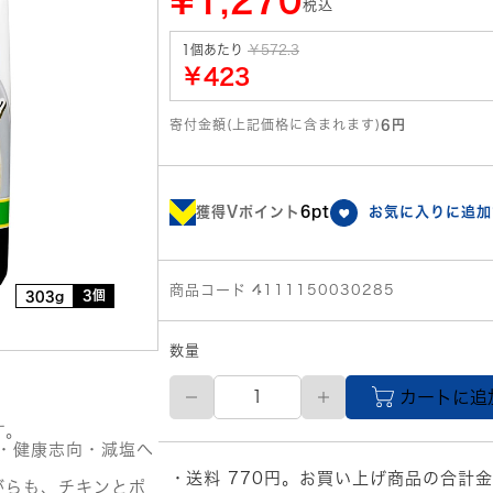
¥1,270
税込
1個あたり
￥572.3
￥423
寄付金額(上記価格に含まれます)
6円
獲得Vポイント
6pt
お気に入りに追加
商品コード 4111150030285
3個
303g
数量
サ
カートに追
ン
ヨ
す。
ー
・健康志向・減塩へ
食
送料 770円。お買い上げ商品の合計金
品
がらも、チキンとポ