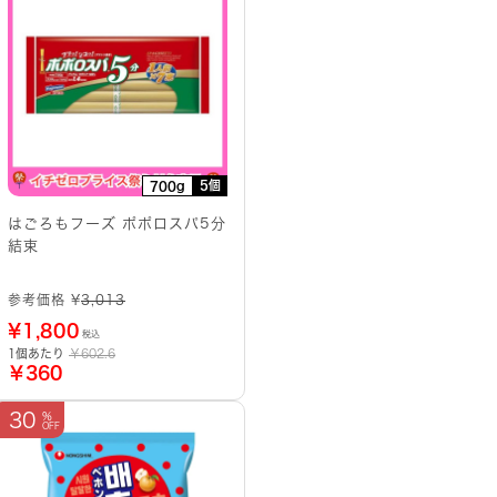
5個
700g
はごろもフーズ ポポロスパ5分
結束
参考価格 ¥
3,013
¥
1,800
税込
1個あたり
￥602.6
￥360
30