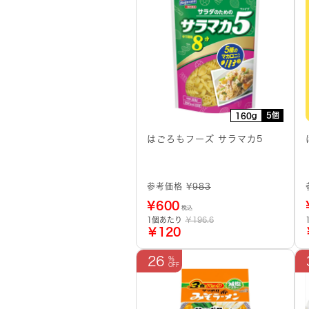
5個
160g
はごろもフーズ サラマカ5
参考価格 ¥
983
¥
600
税込
1個あたり
￥196.6
￥120
26