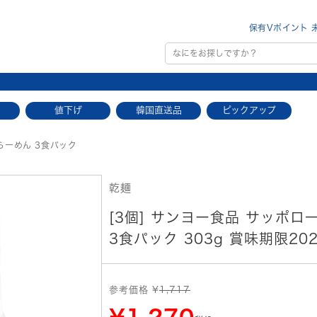
保有Vポイント 
値下げ
韓国直送品
ピックアップ
らーめん 3食パック
乾麺
[3個] サンヨー食品 サッポロ
3食パック 303g 賞味期限2025
参考価格 ¥
1,717