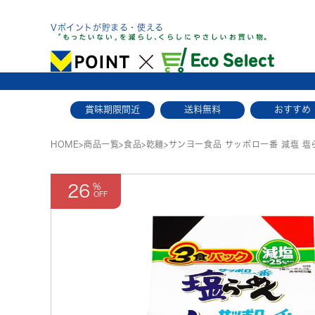
Skip
to
Vポイントが貯まる・使える
content
賞味期限間近
送料無料
おすすめ
HOME
>
商品一覧
>
食品
>
乾麺
>
サンヨー食品 サッポロ一番 減塩 塩
26