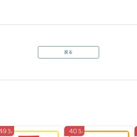
戻る
49
40