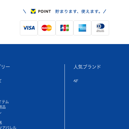
ゴリー
人気ブランド
ズ
4F
イテム
用品
ル
送
ツアパレル