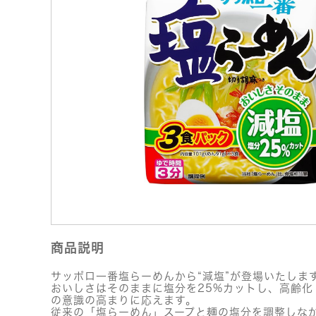
商品説明
サッポロ一番塩らーめんから“減塩”が登場いたしま
おいしさはそのままに塩分を25%カットし、高齢化
の意識の高まりに応えます。
従来の「塩らーめん」スープと麺の塩分を調整しな