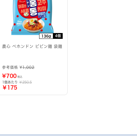
4個
136g
農心 ベホンドン ビビン麺 袋麺
参考価格 ¥
1,002
¥
700
税込
1個あたり
￥250.5
￥175