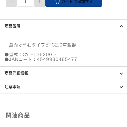
カートに追加する
送
品】
GPS
受
信
商品説明
機
付
き
ETC2.0
一般向け単独タイプETC2.0車載器
車
載
●型式：CY-ET2620GD
器
●JANコード：4549980485477
個
商品詳細情報
注意事項
関連商品