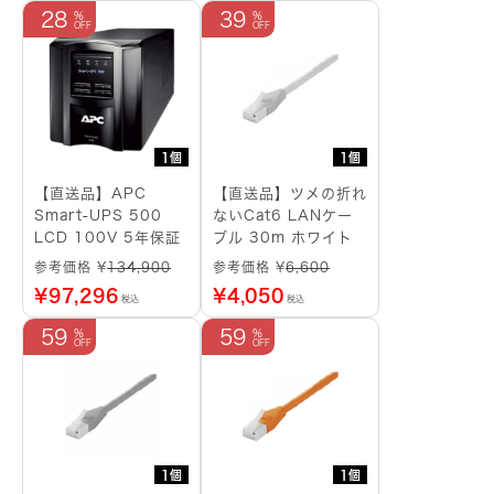
28
39
1個
1個
【直送品】APC
【直送品】ツメの折れ
Smart-UPS 500
ないCat6 LANケー
LCD 100V 5年保証
ブル 30m ホワイト
参考価格 ¥
134,900
参考価格 ¥
6,600
¥
97,296
¥
4,050
税込
税込
59
59
1個
1個