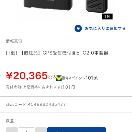
1個
お気に入りに追加する
情報家電
[1個] 【直送品】GPS受信機付きETC2.0車載器
¥20,365
税込
101pt
獲得Vポイント
寄付金額(上記価格に含まれます)
101円
商品コード 4549980485477
数量
【直