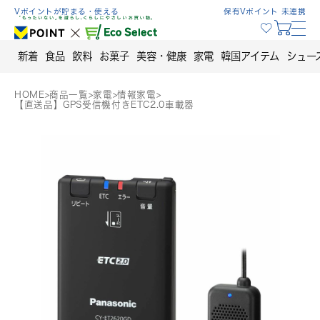
Skip
Vポイントが貯まる・使える
保有Vポイント 未連携
to
content
新着
食品
飲料
お菓子
美容・健康
家電
韓国アイテム
シュー
HOME
>
商品一覧
>
家電
>
情報家電
>
【直送品】GPS受信機付きETC2.0車載器