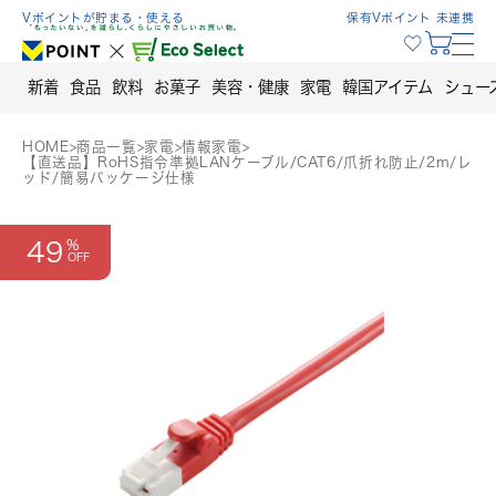
Skip
Vポイントが貯まる・使える
保有Vポイント 未連携
to
content
新着
食品
飲料
お菓子
美容・健康
家電
韓国アイテム
シュー
HOME
>
商品一覧
>
家電
>
情報家電
>
【直送品】RoHS指令準拠LANケーブル/CAT6/爪折れ防止/2m/レ
ッド/簡易パッケージ仕様
49