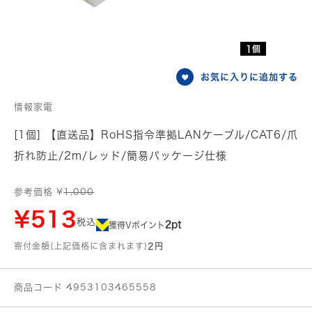
1個
お気に入りに追加する
情報家電
[1個] 【直送品】RoHS指令準拠LANケーブル/CAT6/爪
折れ防止/2m/レッド/簡易パッケージ仕様
参考価格 ¥
1,000
¥513
税込
2pt
獲得Vポイント
寄付金額(上記価格に含まれます)
2円
商品コード 4953103465558