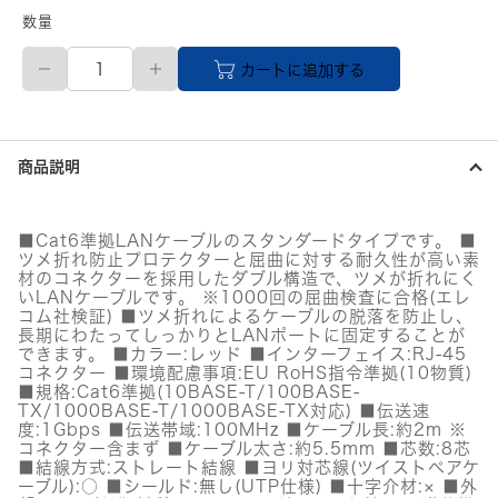
数量
【直
カートに追加する
送
品】
RoHS
指
令
商品説明
準
拠
LAN
ケ
■Cat6準拠LANケーブルのスタンダードタイプです。 ■
ー
ツメ折れ防止プロテクターと屈曲に対する耐久性が高い素
ブ
材のコネクターを採用したダブル構造で、ツメが折れにく
ル/CAT6/
いLANケーブルです。 ※1000回の屈曲検査に合格(エレ
爪
コム社検証) ■ツメ折れによるケーブルの脱落を防止し、
長期にわたってしっかりとLANポートに固定することが
折
できます。 ■カラー:レッド ■インターフェイス:RJ-45
れ
コネクター ■環境配慮事項:EU RoHS指令準拠(10物質)
防
■規格:Cat6準拠(10BASE-T/100BASE-
止/2m/
TX/1000BASE-T/1000BASE-TX対応) ■伝送速
レ
度:1Gbps ■伝送帯域:100MHz ■ケーブル長:約2m ※
ッ
コネクター含まず ■ケーブル太さ:約5.5mm ■芯数:8芯
ド/
■結線方式:ストレート結線 ■ヨリ対芯線(ツイストペアケ
簡
ーブル):○ ■シールド:無し(UTP仕様) ■十字介材:× ■外
易