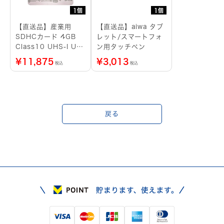
1個
1個
【直送品】産業用
【直送品】aiwa タブ
SDHCカード 4GB
レット/スマートフォ
Class10 UHS-I U1
ン用タッチペン
SLC ブリスターパッ
¥
11,875
¥
3,013
税込
税込
ケージ
戻る