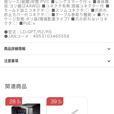
部シース(被膜)材質:PVC ■レングスマーク付:× ■導体構
パ
成:ヨリ線(24AWG) ■コネクタ有無:両端コネクター付 ■
ッ
モールド加工コネクタ:○ ■スリムコネクタ:○ ■爪折れ
ケ
防止カバー付コネクタ:○ ■ケーブル巻取り機能:× ■パッ
ー
ケージ形態:ポリ袋(環境配慮タイプ) ■爪の折れないコネ
ジ
クタ:○ ■PoE:×
仕
様
●型式：LD-GPT/R2/RS
個
●JANコード：4953103465558
商品詳細情報
注意事項
関連商品
28
39