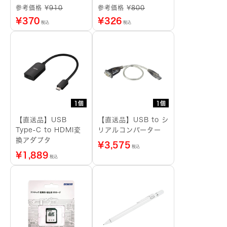
ー
参考価格 ¥
910
参考価格 ¥
800
¥
370
¥
326
税込
税込
1個
1個
【直送品】USB
【直送品】USB to シ
Type-C to HDMI変
リアルコンバーター
換アダプタ
¥
3,575
税込
¥
1,889
税込