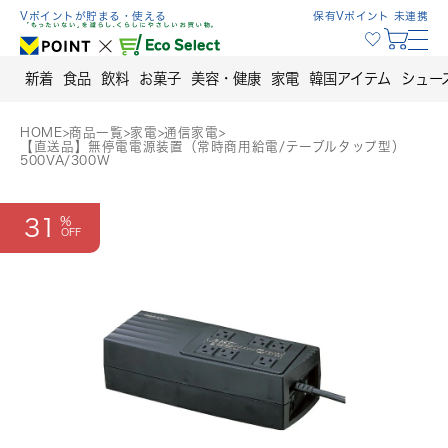
Skip
Vポイントが貯まる・使える
保有Vポイント 未連携
to
content
新着
食品
飲料
お菓子
美容・健康
家電
韓国アイテム
シュー
HOME
>
商品一覧
>
家電
>
通信家電
>
【直送品】無停電電源装置（常時商用給電/テーブルタップ型）
500VA/300W
31