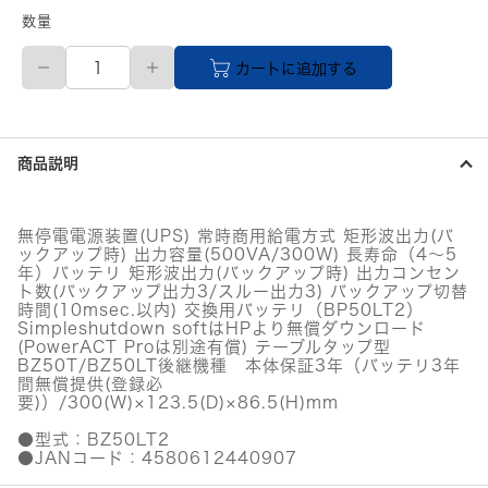
数量
【直
カートに追加する
送
品】
無
停
電
商品説明
電
源
装
置
無停電電源装置(UPS) 常時商用給電方式 矩形波出力(バ
（常
ックアップ時) 出力容量(500VA/300W) 長寿命（4～5
時
年）バッテリ 矩形波出力(バックアップ時) 出力コンセン
商
ト数(バックアップ出力3/スルー出力3) バックアップ切替
用
時間(10msec.以内) 交換用バッテリ（BP50LT2）
Simpleshutdown softはHPより無償ダウンロード
給
(PowerACT Proは別途有償) テーブルタップ型
電/
BZ50T/BZ50LT後継機種 本体保証3年（バッテリ3年
テ
間無償提供(登録必
ー
要)）/300(W)×123.5(D)×86.5(H)mm
ブ
ル
●型式：BZ50LT2
タ
●JANコード：4580612440907
ッ
プ