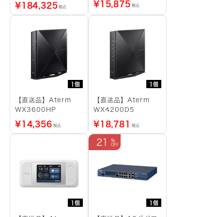
¥
15,875
¥
184,325
税込
税込
ワフル | ストリーミ
ングメディアプレイヤ
ー
1個
1個
【直送品】Aterm
【直送品】Aterm
WX3600HP
WX4200D5
¥
14,356
¥
18,781
税込
税込
21
1個
1個