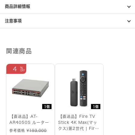
型）
商品詳細情報
500VA/300W
個
注意事項
関連商品
4
1個
1個
【直送品】AT-
【直送品】Fire TV
AR4050S ルーター
Stick 4K Max(マッ
クス)第2世代 | Fire
参考価格 ¥
193,000
TV Stick史上最もパ