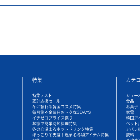
特集
カテ
特集テスト
シュー
家計応援セール
食品
冬に頼れる韓国コスメ特集
お菓子
毎月第４金曜日おトクな3DAYS
家電
イチゼロプライス祭り
韓国ア
お家で簡単時短料理特集
ペット
冬の心温まるホットドリンク特集
アパレ
ほっこり冬支度！温まる冬物アイテム特集
飲料