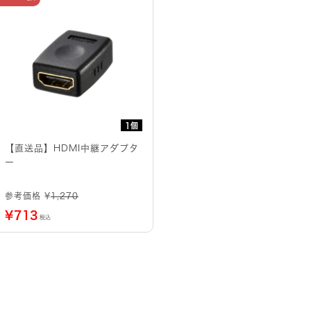
1個
【直送品】HDMI中継アダプタ
ー
参考価格 ¥
1,270
¥
713
税込