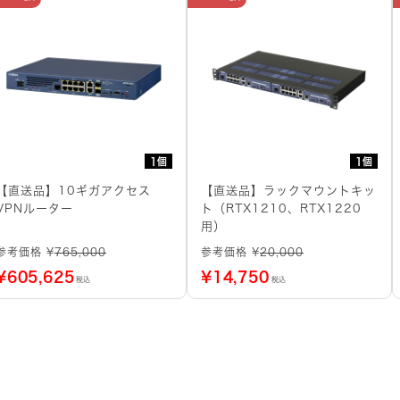
1個
1個
【直送品】10ギガアクセス
【直送品】ラックマウントキッ
VPNルーター
ト（RTX1210、RTX1220
用）
参考価格 ¥
765,000
参考価格 ¥
20,000
¥
605,625
¥
14,750
税込
税込