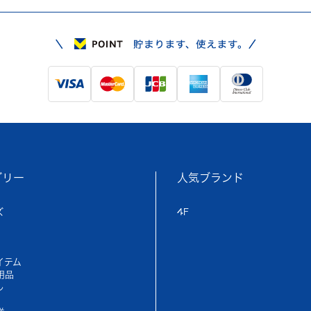
ゴリー
人気ブランド
ズ
4F
イテム
用品
ル