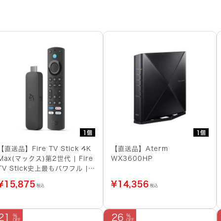
1個
1個
【直送品】Fire TV Stick 4K
【直送品】Aterm
Max(マックス)第2世代 | Fire
WX3600HP
TV Stick史上最もパワフル |
ストリーミングメディアプレイ
¥
15,875
¥
14,356
税込
税込
ヤー
21
26