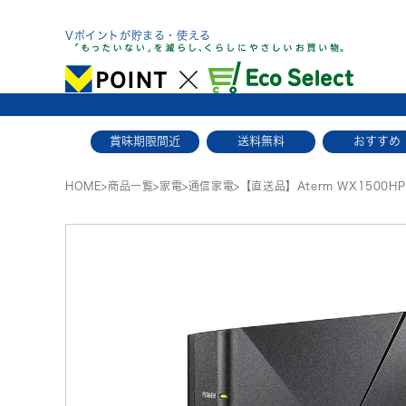
Skip
to
Vポイントが貯まる・使える
content
賞味期限間近
送料無料
おすすめ
HOME
>
商品一覧
>
家電
>
通信家電
>
【直送品】Aterm WX1500HP