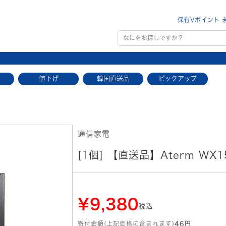
保有Vポイント 
値下げ
韓国直送品
ピックアップ
通信家電
[1個] 【直送品】Aterm WX1
¥9,380
税込
寄付金額(上記価格に含まれます)
46円