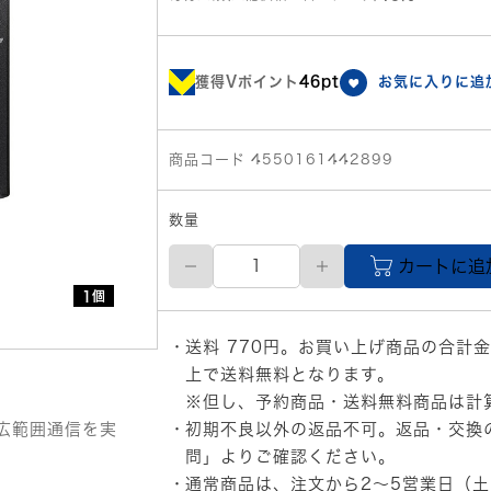
獲得Vポイント
46pt
お気に入りに追
商品コード 4550161442899
数量
【直
カートに追
送
品】
1個
Aterm
WX1500HP
送料 770円。お買い上げ商品の合計金
個
上で送料無料となります。
※但し、予約商品・送料無料商品は計
と広範囲通信を実
初期不良以外の返品不可。返品・交換
問」
よりご確認ください。
通常商品は、注文から2～5営業日（