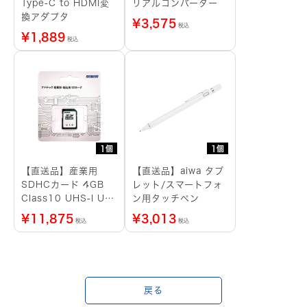
Type-C to HDMI変
リアルコンバーター
換アダプタ
¥
3,575
税込
¥
1,889
税込
1個
1個
【直送品】産業用
【直送品】aiwa タブ
SDHCカード 4GB
レット/スマートフォ
Class10 UHS-I U1
ン用タッチペン
SLC ブリスターパッ
¥
11,875
¥
3,013
税込
税込
ケージ
戻る