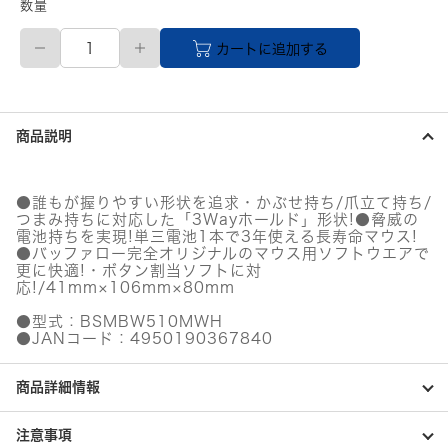
数量
【直
カートに追加する
送
品】
無
線
BlueLED
商品説明
5
ボ
タ
ン
●誰もが握りやすい形状を追求・かぶせ持ち/爪立て持ち/
NEOFIT
つまみ持ちに対応した「3Wayホールド」形状!●脅威の
マ
電池持ちを実現!単三電池1本で3年使える長寿命マウス!
ウ
●バッファロー完全オリジナルのマウス用ソフトウエアで
ス
更に快適!・ボタン割当ソフトに対
応!/41mm×106mm×80mm
M
サ
●型式：BSMBW510MWH
イ
●JANコード：4950190367840
ズ
ホ
ワ
商品詳細情報
イ
ト
個
注意事項