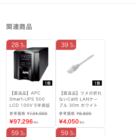
関連商品
28
39
1個
1個
【直送品】APC
【直送品】ツメの折れ
Smart-UPS 500
ないCat6 LANケー
LCD 100V 5年保証
ブル 30m ホワイト
参考価格 ¥
134,900
参考価格 ¥
6,600
¥
97,296
¥
4,050
税込
税込
59
59