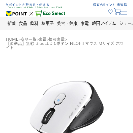
Skip
Vポイントが貯まる・使える
保有Vポイント 未連携
to
content
新着
食品
飲料
お菓子
美容・健康
家電
韓国アイテム
シュー
HOME
>
商品一覧
>
家電
>
情報家電
>
【直送品】無線 BlueLED 5ボタン NEOFITマウス Mサイズ ホワ
イト