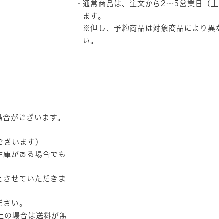
通常商品は、注文から2～5営業日（
ー
個
ます。
※但し、予約商品は対象商品により異
い。
場合がございます。
ございます）
在庫がある場合でも
とさせていただきま
ださい。
以上の場合は送料が無