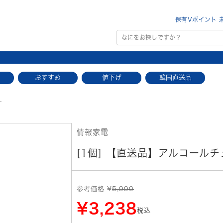
保有Vポイント 
おすすめ
値下げ
韓国直送品
ー
情報家電
[1個] 【直送品】アルコール
参考価格 ¥
5,990
¥3,238
税込