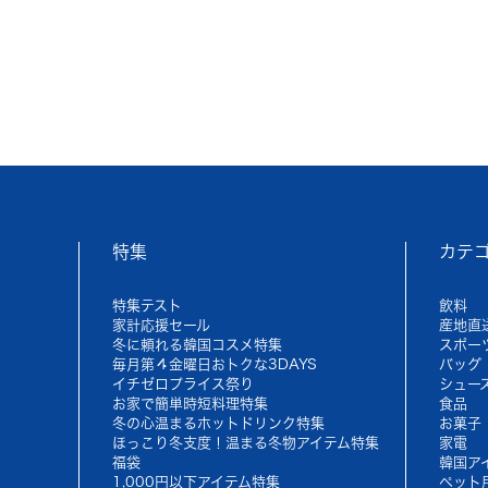
特集
カテ
特集テスト
飲料
家計応援セール
産地直
冬に頼れる韓国コスメ特集
スポー
毎月第４金曜日おトクな3DAYS
バッグ
イチゼロプライス祭り
シュー
お家で簡単時短料理特集
食品
冬の心温まるホットドリンク特集
お菓子
ほっこり冬支度！温まる冬物アイテム特集
家電
福袋
韓国ア
1,000円以下アイテム特集
ペット