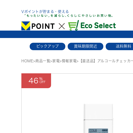
Skip
to
Vポイントが貯まる・使える
content
ピックアップ
賞味期限間近
送料無料
HOME
>
商品一覧
>
家電
>
情報家電
>
【直送品】アルコールチェッカ
46