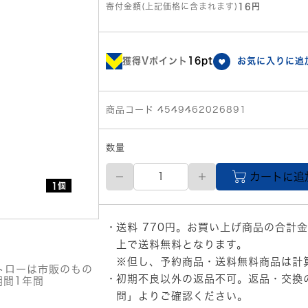
寄付金額(上記価格に含まれます)
16円
獲得Vポイント
16pt
お気に入りに追
商品コード 4549462026891
数量
【直
カートに追
送
1個
品】
ア
ル
送料 770円。お買い上げ商品の合計金
コ
ー
上で送料無料となります。
ル
※但し、予約商品・送料無料商品は計
チ
トローは市販のもの
初期不良以外の返品不可。返品・交換
ェ
期間1年間
ッ
問」
よりご確認ください。
カ