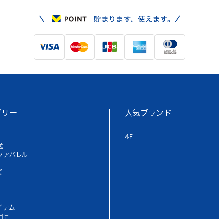
ゴリー
人気ブランド
4F
送
ツアパレル
ズ
イテム
用品