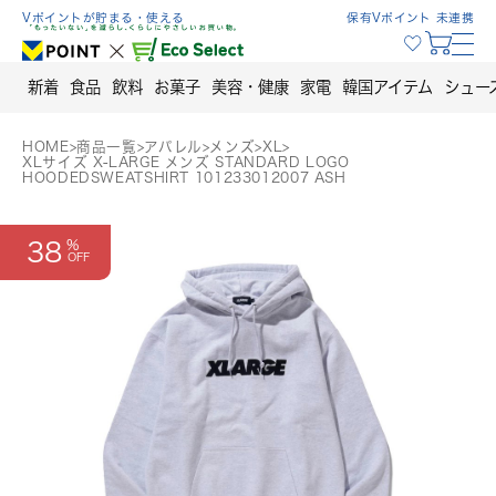
Skip
Vポイントが貯まる・使える
保有Vポイント 未連携
to
content
新着
食品
飲料
お菓子
美容・健康
家電
韓国アイテム
シュー
HOME
>
商品一覧
>
アパレル
>
メンズ
>
XL
>
XLサイズ X-LARGE メンズ STANDARD LOGO
HOODEDSWEATSHIRT 101233012007 ASH
38