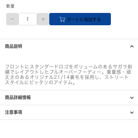
数量
XL
カートに追加する
サ
イ
ズ
X-
LARGE
商品説明
メ
ン
ズ
STANDARD
フロントにスタンダードロゴをボリュームのあるサガラ刺
LOGO
繍でレイアウトしたプルオーバーフーディー。重量感・頑
HOODEDSWEATSHIRT
丈さのあるオリジナル21/14裏毛を採用し、ストリート
101233012007
スタイルにピッタリのアイテム。
ASH
個
商品詳細情報
注意事項