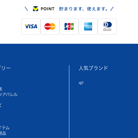
ゴリー
人気ブランド
4F
送
ツアパレル
ズ
イテム
用品