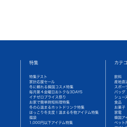
特集
カテ
特集テスト
飲料
家計応援セール
産地直
冬に頼れる韓国コスメ特集
スポー
毎月第４金曜日おトクな3DAYS
バッグ
イチゼロプライス祭り
シュー
お家で簡単時短料理特集
食品
冬の心温まるホットドリンク特集
お菓子
ほっこり冬支度！温まる冬物アイテム特集
家電
福袋
韓国ア
1,000円以下アイテム特集
ペット