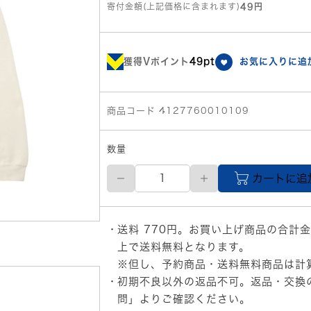
寄付金額(上記価格に含まれます)
49円
獲得Vポイント
49pt
お気に入りに追
商品コード 4127760010109
数量
XL
カートに追
サ
イ
ズ
HUF
送料 770円。お買い上げ商品の合計金
メ
ン
上で送料無料となります。
ズ
※但し、予約商品・送料無料商品は計
PF00617
初期不良以外の返品不可。返品・交換
BONE
個
問」
よりご確認ください。