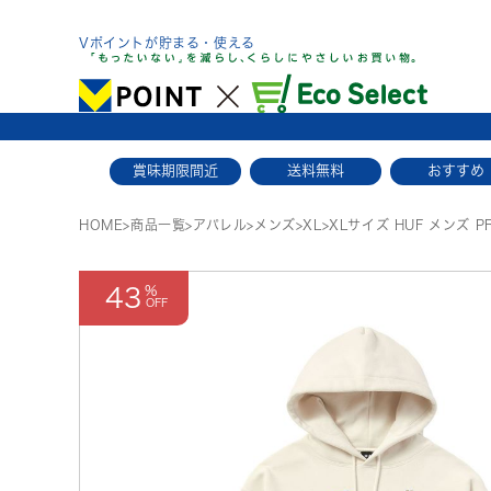
Skip
to
Vポイントが貯まる・使える
content
賞味期限間近
送料無料
おすすめ
HOME
>
商品一覧
>
アパレル
>
メンズ
>
XL
>
XLサイズ HUF メンズ PF
43