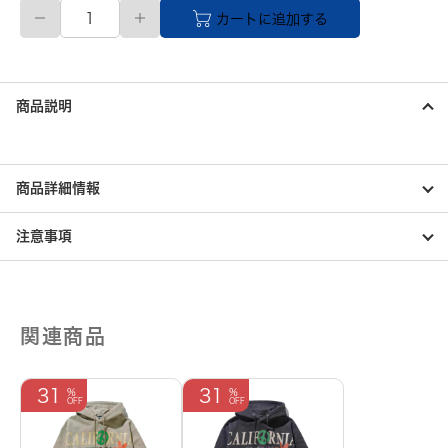
L
カートに追加する
サ
イ
ズ
HUF
メ
商品説明
ン
ズ
PF00625
BLACK
個
商品詳細情報
注意事項
関連商品
31
31