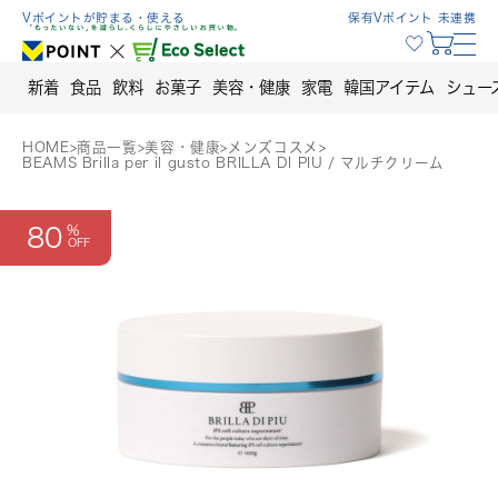
Skip
Vポイントが貯まる・使える
保有Vポイント 未連携
to
content
新着
食品
飲料
お菓子
美容・健康
家電
韓国アイテム
シュー
HOME
>
商品一覧
>
美容・健康
>
メンズコスメ
>
BEAMS Brilla per il gusto BRILLA DI PIU / マルチクリーム
80