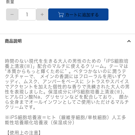
数量
BEAMS
カートに追加する
Brilla
per
il
gusto
BRILLA
商品説明
DI
PIU
/
マ
時間のない現代を生きる大人の男性のための「iPS細胞培
ル
養上清液(※)」配合のマルチに使えるクリーム。テーマは
チ
“本質からもっと輝くために” 。ベタつかないのに潤うテ
ク
クスチャーで、 メインの香調にはフローラルを用いずウ
リ
ッディ、ムスク、アンバーをベースに シトラスやスパイス
でアクセントを加えた個性的な香りで洗練された大人の男
ー
性を表現しました。保湿成分にiPS細胞培養上清液(※)、
ム
ヒアルロン酸Na、グリセリンなどを配合しており、 顔か
個
ら全身までオールインワンとしてご使用いただけるマルチ
クリームです。
※iPS細胞培養液＝ヒト（線維芽細胞/単核細胞）人工多
能性培養順化培養液（保湿成分）
【使用上の注意】