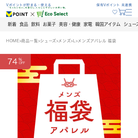
Skip
Vポイントが貯まる・使える
保有Vポイント 未連携
to
content
新着
食品
飲料
お菓子
美容・健康
家電
韓国アイテム
シュー
HOME
>
商品一覧
>
シューズ
>
メンズ
>
L
>
メンズアパレル 福袋
74