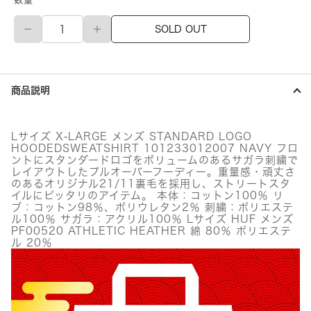
メ
SOLD OUT
ン
ズ
ア
パ
レ
商品説明
ル
福
袋
個
Lサイズ X-LARGE メンズ STANDARD LOGO
HOODEDSWEATSHIRT 101233012007 NAVY フロ
ントにスタンダードロゴをボリュームのあるサガラ刺繍で
レイアウトしたプルオーバーフーディー。重量感・頑丈さ
のあるオリジナル21/11裏毛を採用し、ストリートスタ
イルにピッタリのアイテム。 本体：コットン100％ リ
ブ：コットン98％、ポリウレタン2％ 刺繍：ポリエステ
ル100％ サガラ：アクリル100％ Lサイズ HUF メンズ
PF00520 ATHLETIC HEATHER 綿 80％ ポリエステ
ル 20％